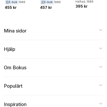
Hanson
Häftad
, 1989
Hillier
Hillier
E-bok
1989
E-bok
1989
395 kr
455 kr
457 kr
Mina sidor
Hjälp
Om Bokus
Populärt
Inspiration