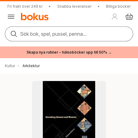
Fri frakt över 249 kr
•
Snabba leveranser
•
Billiga böcker
Sök bok, spel, pussel, penna...
Skapa nya rutiner – hälsoböcker upp till 50% →
Kultur
Arkitektur