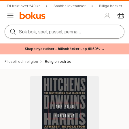
Fri frakt över 249 kr
•
Snabba leveranser
•
Billiga böcker
Sök bok, spel, pussel, penna...
Skapa nya rutiner – hälsoböcker upp till 50% →
Filosofi och religion
Religion och tro