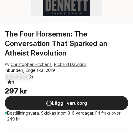
The Four Horsemen: The
Conversation That Sparked an
Atheist Revolution
Av
Christopher Hitchens
,
Richard Dawkins
Inbunden, Engelska, 2019
(
2
)
1,5
utav 5 stjärnor. Totalt antal röster:
297 kr
Lägg i varukorg
Beställningsvara.
Skickas
inom 3-6 vardagar
.
Fri frakt över
249 kr.