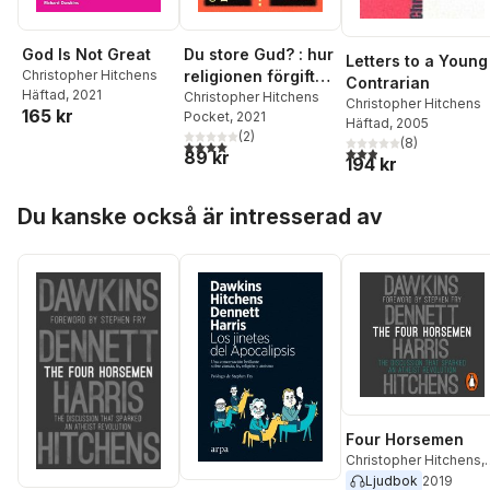
God Is Not Great
Du store Gud? : hur
Letters to a Young
Christopher Hitchens
religionen förgiftar
Contrarian
Häftad
, 2021
allt
Christopher Hitchens
Christopher Hitchens
165 kr
Pocket
, 2021
Häftad
, 2005
(
2
)
(
8
)
4,0
utav 5 stjärnor. Totalt antal röster:
2,9
utav 5 stjärnor. Tota
89 kr
194 kr
Hoppa över listan
Du kanske också är intresserad av
Four Horsemen
Christopher Hitchens
,
Daniel C. Dennett
,
Sa
Ljudbok
2019