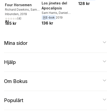
Harris
,
Richard Dawkin
Los jinetes del
128 kr
Four Horsemen
Apocalipsis
Richard Dawkins
,
Sam
Sam Harris
,
Daniel
Harris
Inbunden
,
Daniel C.
, 2019
Dennett
,
Christopher
E-bok
2019
Dennett
,
(
Christopher
4
)
1,5
utav 5 stjärnor. Totalt antal röster:
Hitchens
,
Richard
136 kr
185 kr
Hitchens
Dawkins
Mina sidor
Hjälp
Om Bokus
Populärt