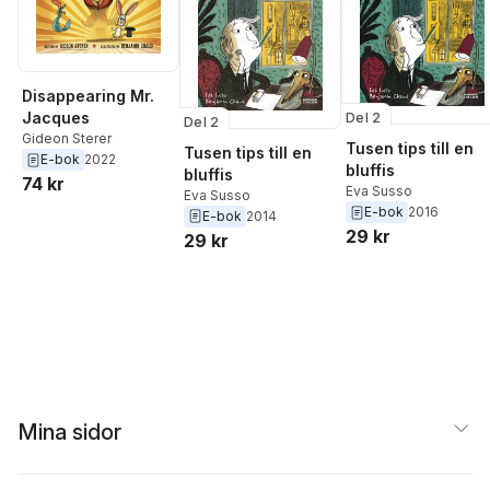
Disappearing Mr.
Jacques
Del 2
Del 2
Gideon Sterer
Tusen tips till en
Tusen tips till en
E-bok
2022
bluffis
bluffis
74 kr
Eva Susso
Eva Susso
E-bok
2016
E-bok
2014
29 kr
29 kr
Mina sidor