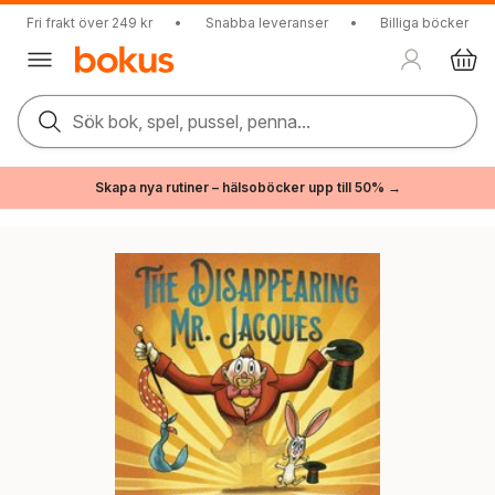
Fri frakt över 249 kr
•
Snabba leveranser
•
Billiga böcker
Sök bok, spel, pussel, penna...
Skapa nya rutiner – hälsoböcker upp till 50% →