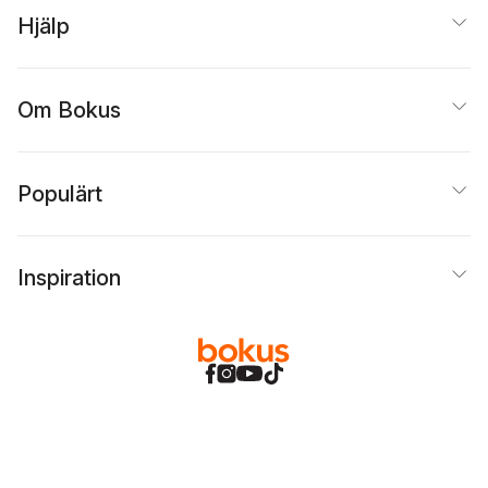
Hjälp
Om Bokus
Populärt
Inspiration
Bokus
@
Cookies
Anpassa cookies
Integritetspolicy
Köpvillkor