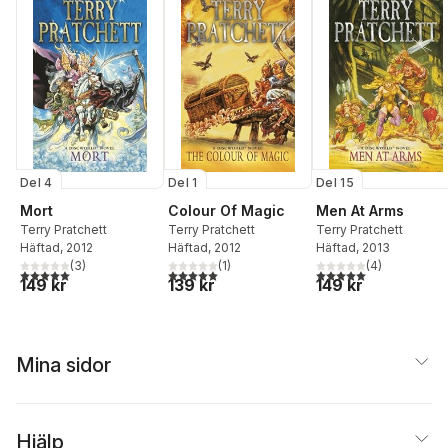
Del 4
Del 1
Del 15
Mort
Colour Of Magic
Men At Arms
Terry Pratchett
Terry Pratchett
Terry Pratchett
Häftad
, 2012
Häftad
, 2012
Häftad
, 2013
(
3
)
(
1
)
(
4
)
5,0
utav 5 stjärnor. Totalt antal röster:
5,0
utav 5 stjärnor. Totalt antal röster:
5,0
utav 5 stjärnor. Tota
149 kr
139 kr
149 kr
Mina sidor
Hjälp