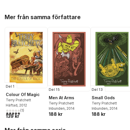
Hoppa över listan
Mer från samma författare
Del 1
Del 15
Del 13
Colour Of Magic
Men At Arms
Small Gods
Terry Pratchett
Terry Pratchett
Terry Pratchett
Häftad
, 2012
Inbunden
, 2014
Inbunden
, 2014
(
1
)
5,0
utav 5 stjärnor. Totalt antal röster:
188 kr
188 kr
139 kr
Hoppa över listan