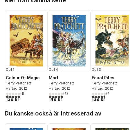
Mer från samma serie
Del 1
Del 4
Del 3
Colour Of Magic
Mort
Equal Rites
Terry Pratchett
Terry Pratchett
Terry Pratchett
Häftad
, 2012
Häftad
, 2012
Häftad
, 2012
(
1
)
(
3
)
(
2
)
5,0
utav 5 stjärnor. Totalt antal röster:
5,0
utav 5 stjärnor. Totalt antal röster:
4,5
utav 5 stjärnor. Tota
139 kr
149 kr
139 kr
Hoppa över listan
Du kanske också är intresserad av