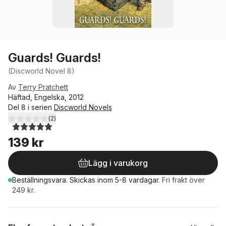
Guards! Guards!
(Discworld Novel 8)
Av
Terry Pratchett
Häftad, Engelska, 2012
Del 8 i serien
Discworld Novels
(
2
)
5,0
utav 5 stjärnor. Totalt antal röster:
139 kr
Lägg i varukorg
Beställningsvara.
Skickas
inom 5-8 vardagar
.
Fri frakt över
249 kr.