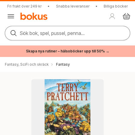
Fri frakt över 249 kr
•
Snabba leveranser
•
Billiga böcker
Sök bok, spel, pussel, penna...
Skapa nya rutiner – hälsoböcker upp till 50% →
Fantasy, SciFi och skräck
Fantasy