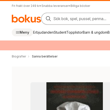
Fri frakt över 249 kr
•
Snabba leveranser
•
Billiga böcker
Sök bok, spel, pussel, penna...
Meny
Erbjudanden
Student
Topplistor
Barn & ungdom
B
Biografier
Sanna berättelser