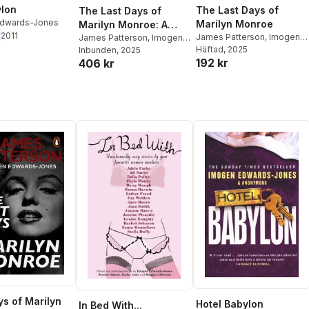
ylon
The Last Days of
The Last Days of
Edwards-Jones
Marilyn Monroe
Marilyn Monroe: A
2011
James Patterson
,
Imogen
True Crime Thriller
James Patterson
,
Imogen
Edwards-Jones
Häftad
, 2025
Edwards-Jones
Inbunden
, 2025
192 kr
406 kr
ys of Marilyn
Hotel Babylon
In Bed With...