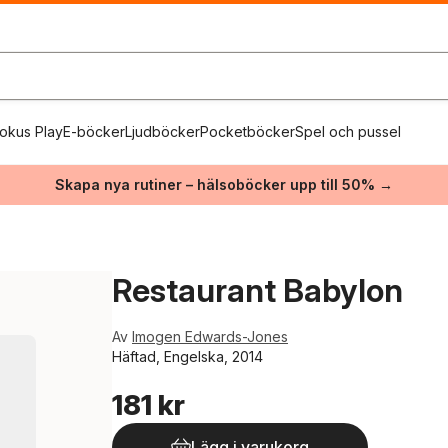
okus Play
E-böcker
Ljudböcker
Pocketböcker
Spel och pussel
Skapa nya rutiner – hälsoböcker upp till 50% →
Restaurant Babylon
Av
Imogen Edwards-Jones
Häftad, Engelska, 2014
181 kr
Lägg i varukorg