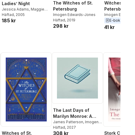
Witches of St.
The Witches of St.
Ladies’ Night
Petersburg
Petersburg
Jessica Adams
,
Maggie
Imogen Edwards
Imogen Edwards-Jones
Alderson
Häftad
, 2005
,
Imogen
185 kr
Häftad
, 2019
Edwards-Jones
,
Chris
E-bok
2019
298 kr
Manby
41 kr
The Last Days of
Marilyn Monroe: A
True Crime Thriller
James Patterson
,
Imogen
Edwards-Jones
Häftad
, 2027
308 kr
Witches of St.
Stork Club