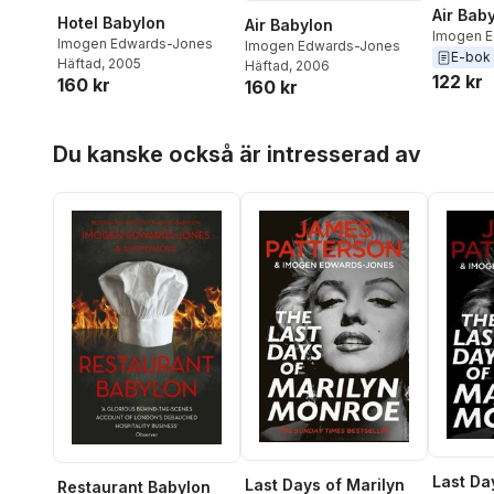
Air Bab
Hotel Babylon
Air Babylon
Imogen 
Imogen Edwards-Jones
Imogen Edwards-Jones
E-bok
Häftad
, 2005
Häftad
, 2006
122 kr
160 kr
160 kr
Hoppa över listan
Du kanske också är intresserad av
Last Da
Last Days of Marilyn
Restaurant Babylon