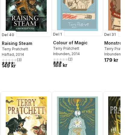
Del 1
Del 31
Del 40
Colour of Magic
Monstrous Re
Raising Steam
Terry Pratchett
Terry Pratchett
Terry Pratchett
Inbunden
, 2014
Inbunden
, 2017
Häftad
, 2014
179 kr
(
2
)
(
3
)
3,0
utav 5 stjärnor. Totalt antal röster:
4,3
utav 5 stjärnor. Totalt antal röster:
188 kr
149 kr