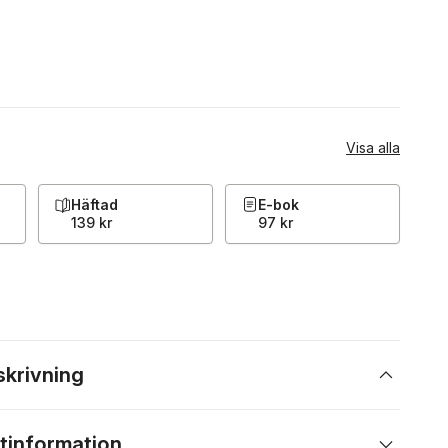
Visa alla
Häftad
E-bok
139 kr
97 kr
skrivning
tinformation