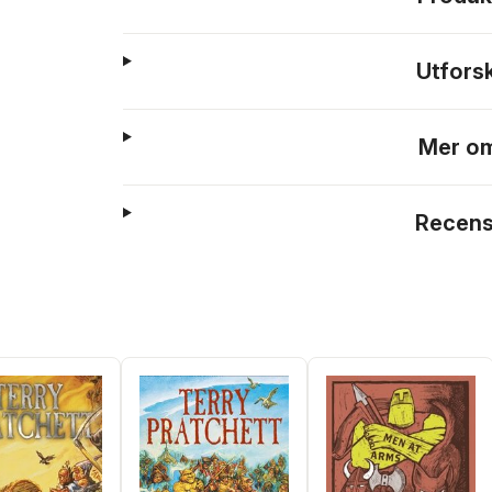
Utfors
Mer om
Recens