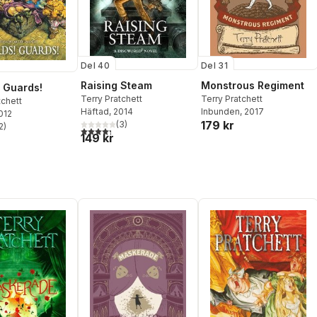
Del 31
Del 40
Monstrous Regiment
Raising Steam
 Guards!
Terry Pratchett
Terry Pratchett
tchett
Inbunden
, 2017
Häftad
, 2014
2012
179 kr
(
3
)
2
)
4,3
utav 5 stjärnor. Totalt antal röster:
stjärnor. Totalt antal röster:
149 kr