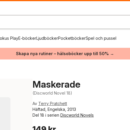
okus Play
E-böcker
Ljudböcker
Pocketböcker
Spel och pussel
Skapa nya rutiner – hälsoböcker upp till 50% →
Maskerade
(Discworld Novel 18)
Av
Terry Pratchett
Häftad, Engelska, 2013
Del 18 i serien
Discworld Novels
149 kr