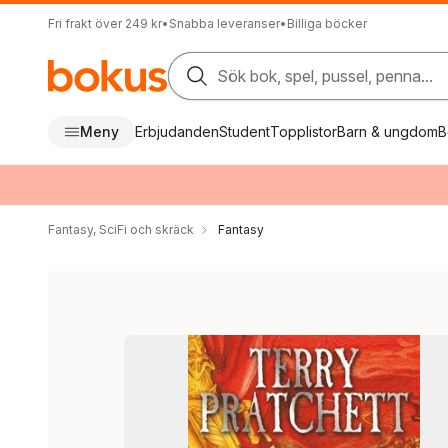
Fri frakt över 249 kr
•
Snabba leveranser
•
Billiga böcker
Sök bok, spel, pussel, penna...
Meny
Erbjudanden
Student
Topplistor
Barn & ungdom
B
Fantasy, SciFi och skräck
Fantasy