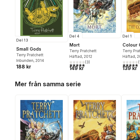
Del 4
Del 1
Del 13
Mort
Colour 
Small Gods
Terry Pratchett
Terry Pra
Terry Pratchett
Häftad
, 2012
Häftad
, 
Inbunden
, 2014
(
3
)
(
5,0
utav 5 stjärnor. Totalt antal röster:
5,0
utav 5 
188 kr
149 kr
139 kr
Hoppa över listan
Mer från samma serie