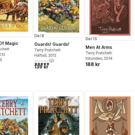
Del 8
Del 15
Of Magic
Guards! Guards!
Men At Arms
tchett
Terry Pratchett
Terry Pratchett
2012
Häftad
, 2012
Inbunden
, 2014
1
)
(
2
)
stjärnor. Totalt antal röster:
5,0
utav 5 stjärnor. Totalt antal röster:
188 kr
139 kr