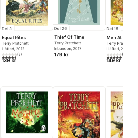
Del 26
Del 3
Del 15
Thief Of Time
Equal Rites
Men At Arms
Terry Pratchett
Terry Pratchett
Terry Pratchett
Inbunden
, 2017
Häftad
, 2012
Häftad
, 2013
179 kr
(
2
)
(
4
)
4,5
utav 5 stjärnor. Totalt antal röster:
5,0
utav 5 stjärnor.
139 kr
149 kr