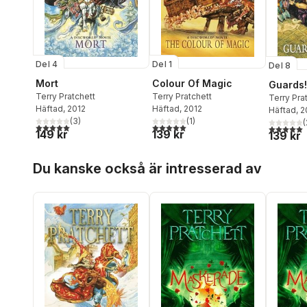
Del 4
Del 1
Del 8
Mort
Colour Of Magic
Guards!
Terry Pratchett
Terry Pratchett
Terry Pra
Häftad
, 2012
Häftad
, 2012
Häftad
, 
(
3
)
(
1
)
(
5,0
utav 5 stjärnor. Totalt antal röster:
5,0
utav 5 stjärnor. Totalt antal röster:
5,0
utav 5 
149 kr
139 kr
139 kr
Hoppa över listan
Du kanske också är intresserad av