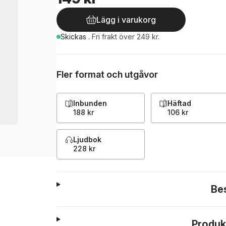
Lägg i varukorg
Skickas
.
Fri frakt över 249 kr.
Fler format och utgåvor
Inbunden
Häftad
188 kr
106 kr
Ljudbok
228 kr
Be
Produk