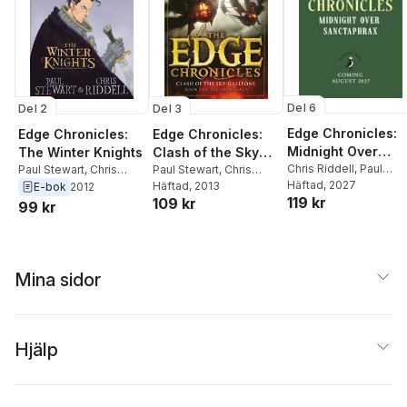
Del 6
Del 2
Del 3
Edge Chronicles:
Edge Chronicles:
Edge Chronicles:
Midnight Over
The Winter Knights
Clash of the Sky
Sanctaphrax
Chris Riddell
,
Paul
Paul Stewart
,
Chris
Galleons
Paul Stewart
,
Chris
Stewart
Häftad
, 2027
Riddell
Riddell
Häftad
, 2013
E-bok
2012
119 kr
109 kr
99 kr
Mina sidor
Hjälp