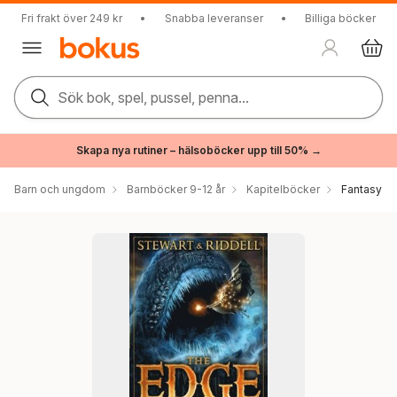
Fri frakt över 249 kr
•
Snabba leveranser
•
Billiga böcker
Sök bok, spel, pussel, penna...
Skapa nya rutiner – hälsoböcker upp till 50% →
Barn och ungdom
Barnböcker 9-12 år
Kapitelböcker
Fantasy