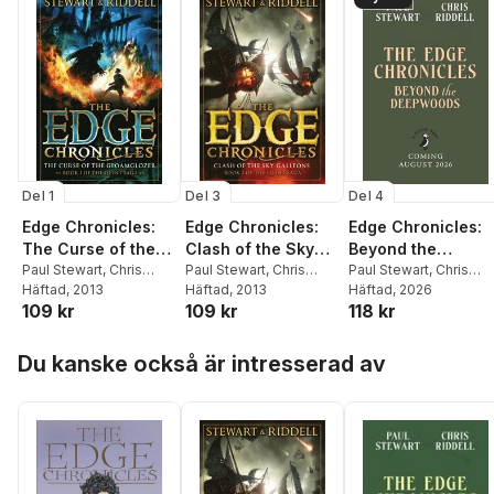
Del 1
Del 4
Del 3
Edge Chronicles:
Edge Chronicles:
Edge Chronicles:
The Curse of the
Beyond the
Clash of the Sky
Gloamglozer
Paul Stewart
,
Chris
Deepwoods
Paul Stewart
,
Chris
Galleons
Paul Stewart
,
Chris
Riddell
Häftad
, 2013
Riddell
Häftad
, 2026
Riddell
Häftad
, 2013
109 kr
118 kr
109 kr
Hoppa över listan
Du kanske också är intresserad av