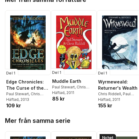
Del 1
Del 1
Del 1
Muddle Earth
Edge Chronicles:
Wyrmeweald:
Paul Stewart
,
Chris
The Curse of the
Returner's Wealth
Riddell
Häftad
, 2011
Gloamglozer
Paul Stewart
,
Chris
Chris Riddell
,
Paul
85 kr
Riddell
Häftad
, 2013
Stewart
Häftad
, 2011
109 kr
155 kr
Hoppa över listan
Mer från samma serie
Nyhet