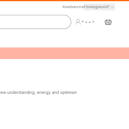
Kundservice
Företagskund?
new understanding, energy and optimism