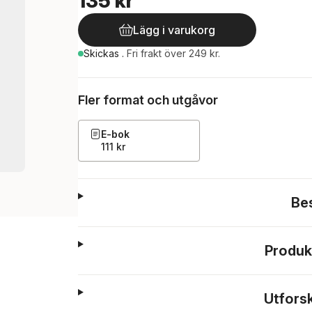
135 kr
Lägg i varukorg
Skickas
.
Fri frakt över 249 kr.
Fler format och utgåvor
E-bok
111 kr
Be
Produk
Utfors