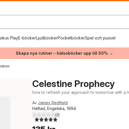
okus Play
E-böcker
Ljudböcker
Pocketböcker
Spel och pussel
Skapa nya rutiner – hälsoböcker upp till 50% →
ration
Celestine Prophecy
how to refresh your approach to tomorrow with a 
Av
James Redfield
Häftad, Engelska, 1994
(
2
)
5,0
utav 5 stjärnor. Totalt antal röster: