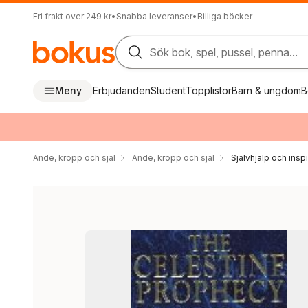
Fri frakt över 249 kr
•
Snabba leveranser
•
Billiga böcker
Sök bok, spel, pussel, penna...
Meny
Erbjudanden
Student
Topplistor
Barn & ungdom
B
Ande, kropp och själ
Ande, kropp och själ
Självhjälp och inspi