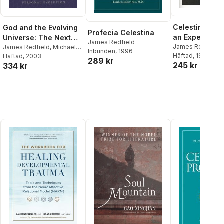
Celestine Pro
God and the Evolving
Profecia Celestina
an Experientia
Universe: The Next
James Redfield
James Redfield
Step in Personal
James Redfield
,
Michael
Inbunden
, 1996
Häftad
, 1995
Murphy
Häftad
, 2003
Evolution
289 kr
245 kr
334 kr
al röster: