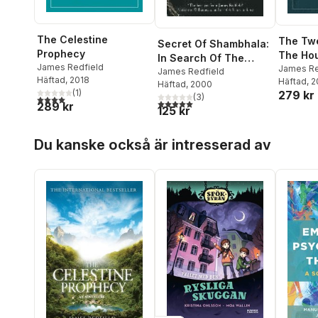
The Celestine
The Twe
Secret Of Shambhala:
Prophecy
The Hou
In Search Of The
James Redfield
James Re
Eleventh Insight
James Redfield
Häftad
, 2018
Häftad
, 
Häftad
, 2000
(
1
)
279 kr
(
3
)
4,0
utav 5 stjärnor. Totalt antal röster:
5,0
utav 5 stjärnor. Totalt antal röster:
289 kr
125 kr
Hoppa över listan
Du kanske också är intresserad av