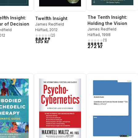
The Tenth Insight:
lfth Insight:
Twelfth Insight
Holding the Vision
r of Decision
James Redfield
James Redfield
dfield
Häftad
, 2012
Häftad
, 1998
2012
(
2
)
5,0
utav 5 stjärnor. Totalt antal röster:
(
1
)
135 kr
5,0
utav 5 stjärnor. Totalt ant
272 kr