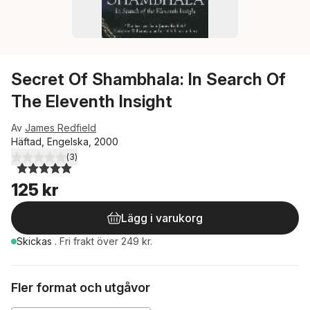
Secret Of Shambhala: In Search Of
The Eleventh Insight
Av
James Redfield
Häftad, Engelska, 2000
(
3
)
5,0
utav 5 stjärnor. Totalt antal röster:
125 kr
Lägg i varukorg
Skickas
.
Fri frakt över 249 kr.
Fler format och utgåvor