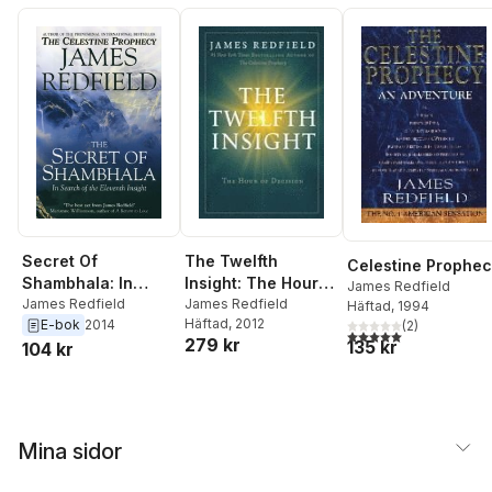
The Twelfth
Secret Of
Celestine Prophe
Insight: The Hour
Shambhala: In
James Redfield
of Decision
James Redfield
Search Of The
James Redfield
Häftad
, 1994
Häftad
, 2012
E-bok
2014
(
2
)
Eleventh Insight
5,0
utav 5 stjärnor. Tota
279 kr
135 kr
104 kr
Mina sidor