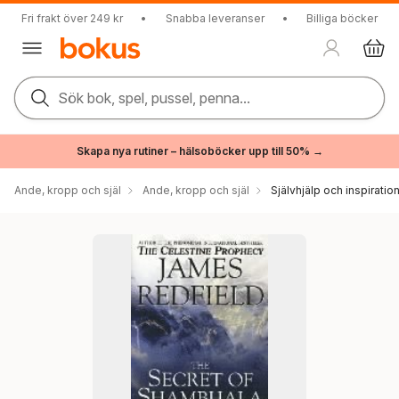
Fri frakt över 249 kr
•
Snabba leveranser
•
Billiga böcker
Sök bok, spel, pussel, penna...
Skapa nya rutiner – hälsoböcker upp till 50% →
Ande, kropp och själ
Ande, kropp och själ
Självhjälp och inspiratio