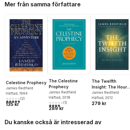
Hoppa över listan
Mer från samma författare
The Celestine
The Twelfth
Celestine Prophecy
Prophecy
Insight: The Hour
James Redfield
James Redfield
of Decision
James Redfield
Häftad
, 1994
Häftad
, 2018
Häftad
, 2012
(
2
)
5,0
utav 5 stjärnor. Totalt antal röster:
(
1
)
279 kr
135 kr
4,0
utav 5 stjärnor. Totalt antal röster:
289 kr
Hoppa över listan
Du kanske också är intresserad av