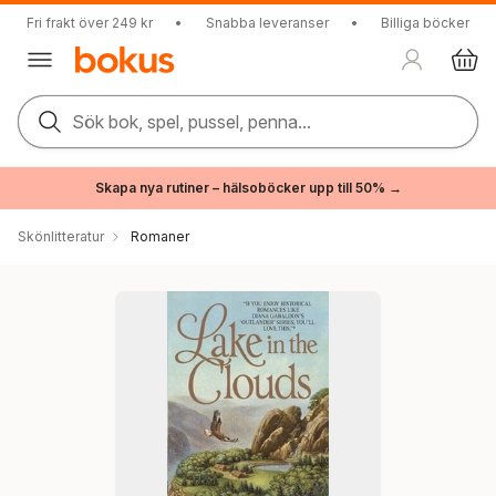
Fri frakt över 249 kr
•
Snabba leveranser
•
Billiga böcker
Sök bok, spel, pussel, penna...
Skapa nya rutiner – hälsoböcker upp till 50% →
Skönlitteratur
Romaner