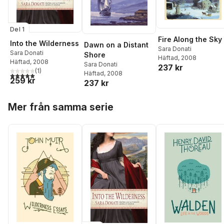
Del 1
Fire Along the Sky
Into the Wilderness
Dawn on a Distant
Sara Donati
Sara Donati
Shore
Häftad
, 2008
Häftad
, 2008
Sara Donati
237 kr
(
1
)
Häftad
, 2008
5,0
utav 5 stjärnor. Totalt antal röster:
259 kr
237 kr
Hoppa över listan
Mer från samma serie