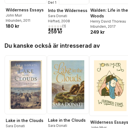
Del 1
Wilderness Essays
Walden: Life in the
Into the Wilderness
John Muir
Woods
Sara Donati
Inbunden
, 2011
Häftad
, 2008
Henry David Thoreau
180 kr
(
1
)
Inbunden
, 2017
5,0
utav 5 stjärnor. Totalt antal röster:
259 kr
249 kr
Hoppa över listan
Du kanske också är intresserad av
Lake in the Clouds
Lake in the Clouds
Wilderness Essay
Sara Donati
Sara Donati
John Muir