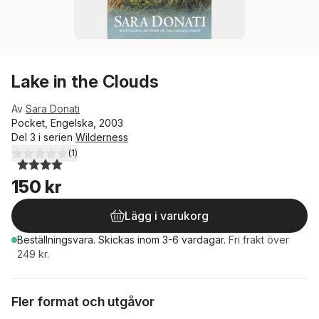
Lake in the Clouds
Av
Sara Donati
Pocket, Engelska, 2003
Del 3 i serien
Wilderness
(
1
)
4,0
utav 5 stjärnor. Totalt antal röster:
150 kr
Lägg i varukorg
Beställningsvara.
Skickas
inom 3-6 vardagar
.
Fri frakt över
249 kr.
Fler format och utgåvor