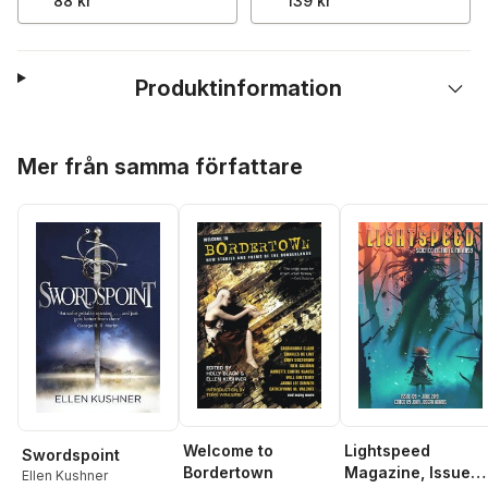
88 kr
139 kr
Produktinformation
Hoppa över listan
Mer från samma författare
Welcome to
Lightspeed
Swordspoint
Bordertown
Magazine, Issue
Ellen Kushner