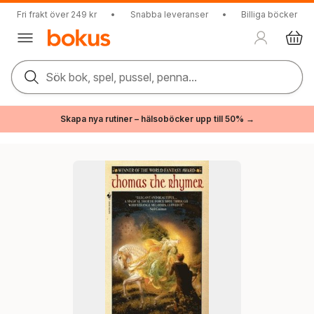
Fri frakt över 249 kr
•
Snabba leveranser
•
Billiga böcker
Sök bok, spel, pussel, penna...
Skapa nya rutiner – hälsoböcker upp till 50% →