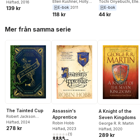
Ellen Kushner
,
Holly
109 (June 2019)
Tochi Onyebuchi
,
Elle
Häftad
, 2016
Black
Kushner
,
Karen Joy
139 kr
E-bok
2011
E-bok
Fowler
,
Yoon Ha Lee
,
118 kr
44 kr
G.V. Anderson
,
Ken Liu
Deji Bryce Olukotun
,
Hoppa över listan
Mer från samma serie
John Joseph Adams
The Tainted Cup
Assassin's
A Knight of the
Robert Jackson
Apprentice
Seven Kingdoms
Bennett
Häftad
, 2024
Robin Hobb
George R. R. Martin
278 kr
Häftad
, 2023
Häftad
, 2020
(
1
)
289 kr
4,0
utav 5 stjärnor. Totalt antal röster: