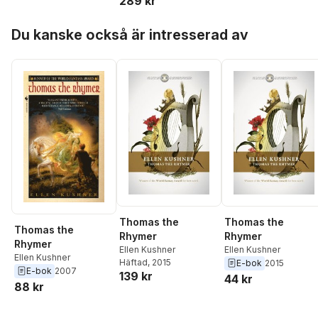
289 kr
Hoppa över listan
Du kanske också är intresserad av
Thomas the
Thomas the
Thomas the
Rhymer
Rhymer
Rhymer
Ellen Kushner
Ellen Kushner
Ellen Kushner
Häftad
, 2015
E-bok
2015
E-bok
2007
139 kr
44 kr
88 kr