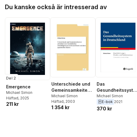
Hoppa över listan
Du kanske också är intresserad av
Del 2
Das
Unterschiede und
Emergence
Gesundheitssyste
Gemeinsamkeiten
Michael Simon
in Deutschland
Michael Simon
zwischen dem
Michael Simon
Häftad
, 2025
Häftad
, 2003
E-bok
2021
betrieblichen
211 kr
1 354 kr
370 kr
Vorschlagswesen
in Deutschland und
dem japanischen
Kaizen