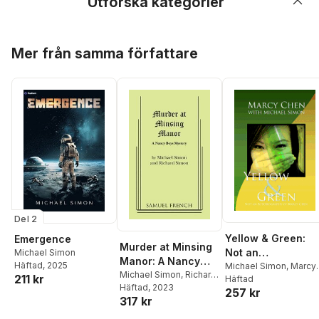
Utforska kategorier
Hoppa över listan
Mer från samma författare
Del 2
Yellow & Green:
Emergence
Murder at Minsing
Not an
Michael Simon
Manor: A Nancy
Häftad
, 2025
Autobiography of
Michael Simon
,
Marcy
Boys Mystery
Michael Simon
,
Richard
211 kr
Chen
Häftad
Marcy Chen
Simon
Häftad
, 2023
257 kr
317 kr