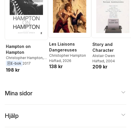
Les Liaisons
Story and
Hampton on
Dangereuses
Character
Hampton
Christopher Hampton
Alistair Owen
Christopher Hampton
,
Häftad
, 2026
Häftad
, 2004
Anne Owen
E-bok
2017
138 kr
209 kr
198 kr
Mina sidor
Hjälp