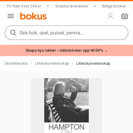
Fri frakt över 249 kr
•
Snabba leveranser
•
Billiga böcker
Sök bok, spel, pussel, penna...
Skapa nya rutiner – hälsoböcker upp till 50% →
Skönlitteratur
Litteraturvetenskap
Litteraturvetenskap