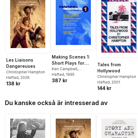
Making Scenes 1:
Les Liaisons
Short Plays for
Tales from
Dangereuses
Young Actors
Ken Campbell
,
Hollywood
Christopher Hampton
Christopher Hampton
Häftad
, 1995
,
Christopher Hampton
Häftad
, 2026
387 kr
Judith Johnson
,
Häftad
, 2001
138 kr
Gregory Motton
144 kr
Hoppa över listan
Du kanske också är intresserad av