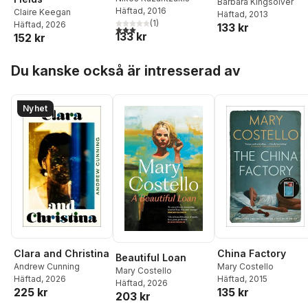
Barbara Kingsolver
Häftad
, 2016
Claire Keegan
Häftad
, 2013
(
1
)
Häftad
, 2026
133 kr
3,0
utav 5 stjärnor. Totalt antal röster:
133 kr
152 kr
Hoppa över listan
Du kanske också är intresserad av
Nyhet
Clara and Christina
China Factory
Beautiful Loan
Andrew Cunning
Mary Costello
Mary Costello
Häftad
, 2026
Häftad
, 2015
Häftad
, 2026
225 kr
135 kr
203 kr