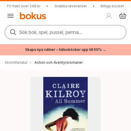
Fri frakt över 249 kr
•
Snabba leveranser
•
Billiga böcker
Sök bok, spel, pussel, penna...
Skapa nya rutiner – hälsoböcker upp till 50% →
Skönlitteratur
Action och Äventyrsromaner