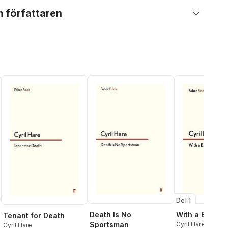
 författaren
Del 1
Death Is No
With a Bare B
Tenant for Death
Sportsman
Cyril Hare
Cyril Hare