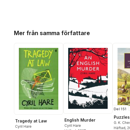
Hoppa över listan
Mer från samma författare
Del 151
Puzzles
English Murder
Tragedy at Law
G. K. Che
Cyril Hare
Cyril Hare
Gilbert
Häftad
,
, 
J