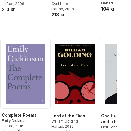
Häftad
, 2008
Cyril Hare
Häftad
, 2008
104 kr
213 kr
Häftad
, 2008
213 kr
Complete Poems
Lord of the Flies
One Hundred L
Emily Dickinson
William Golding
and a Poem
Häftad
, 2016
Häftad
, 2022
Neil Tennant