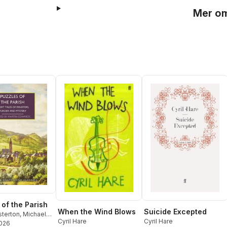
Mer om
 of the Parish
Suicide Excepted
When the Wind Blows
sterton
,
Michael
Cyril Hare
Cyril Hare
2026
oyce Porter
,
H. C.