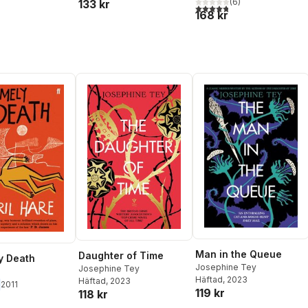
(
6
)
133 kr
4,8
utav 5 stjärnor. Totalt ant
168 kr
Man in the Queue
Daughter of Time
y Death
Josephine Tey
Josephine Tey
e
Häftad
, 2023
Häftad
, 2023
2011
119 kr
118 kr