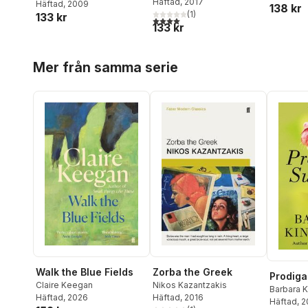
Häftad
, 2017
Häftad
, 2009
138 kr
Bailey
,
Cy
(
1
)
133 kr
4,0
utav 5 stjärnor. Totalt antal röster:
Crispin
,
J
133 kr
Lovesey
Martin E
Hoppa över listan
Mer från samma serie
Walk the Blue Fields
Zorba the Greek
Prodig
Claire Keegan
Nikos Kazantzakis
Barbara K
Häftad
, 2026
Häftad
, 2016
Häftad
, 