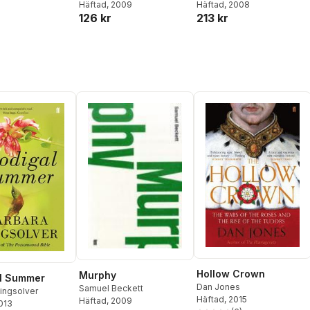
Häftad
, 2008
Häftad
, 2009
ril Hare
,
Edmund
213 kr
126 kr
. S. Fletcher
,
Peter
,
Catherine Aird
,
dwards
Hollow Crown
Murphy
al Summer
Dan Jones
Samuel Beckett
ingsolver
Häftad
, 2015
Häftad
, 2009
2013