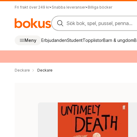
Fri frakt över 249 kr
•
Snabba leveranser
•
Billiga böcker
Sök bok, spel, pussel, penna...
Meny
Erbjudanden
Student
Topplistor
Barn & ungdom
B
Deckare
Deckare