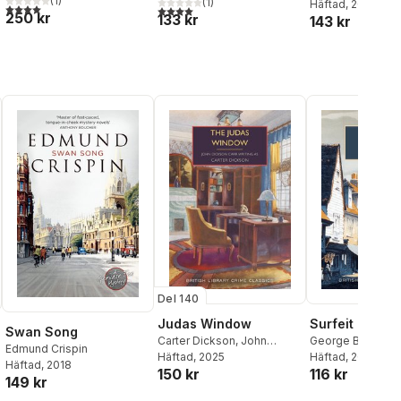
(
1
)
(
1
)
Häftad
, 2026
4,0
utav 5 stjärnor. Totalt antal röster:
al röster:
4,0
utav 5 stjärnor. Totalt antal röster:
250 kr
133 kr
143 kr
Del 140
Surfeit of Su
Judas Window
Swan Song
George Bellairs
Carter Dickson
,
John
Edmund Crispin
Häftad
, 2019
Dickson Carr
Häftad
, 2025
Häftad
, 2018
116 kr
150 kr
149 kr