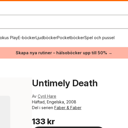
okus Play
E-böcker
Ljudböcker
Pocketböcker
Spel och pussel
Skapa nya rutiner – hälsoböcker upp till 50% →
Untimely Death
Av
Cyril Hare
Häftad, Engelska, 2008
Del i serien
Faber & Faber
133 kr