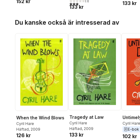
152 kr
(
1
)
133 kr
3,0
utav 5 stjärnor. Totalt antal röster:
133 kr
Hoppa över listan
Du kanske också är intresserad av
Tragedy at Law
Untimel
When the Wind Blows
Cyril Hare
Cyril Har
Cyril Hare
Häftad
, 2009
Häftad
, 2009
E-bok
133 kr
126 kr
102 kr