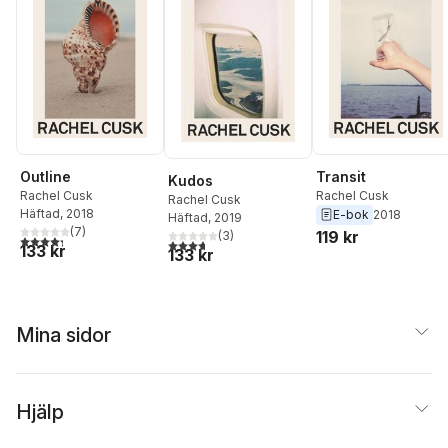
Outline
Transit
Kudos
Rachel Cusk
Rachel Cusk
Rachel Cusk
Häftad
, 2018
E-bok
2018
Häftad
, 2019
(
7
)
119 kr
(
3
)
4,3
utav 5 stjärnor. Totalt antal röster:
3,7
utav 5 stjärnor. Totalt antal röster:
133 kr
133 kr
Mina sidor
Hjälp