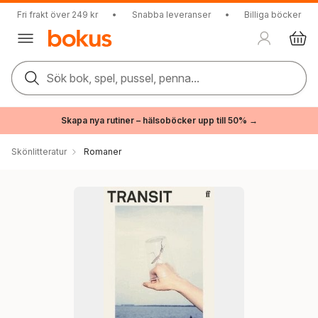
Fri frakt över 249 kr
•
Snabba leveranser
•
Billiga böcker
Sök bok, spel, pussel, penna...
Skapa nya rutiner – hälsoböcker upp till 50% →
Skönlitteratur
Romaner