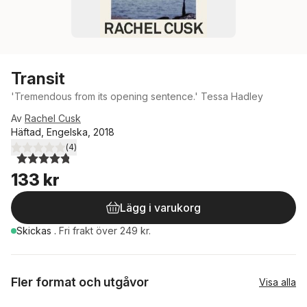
Transit
'Tremendous from its opening sentence.' Tessa Hadley
Av
Rachel Cusk
Häftad, Engelska, 2018
(
4
)
4,8
utav 5 stjärnor. Totalt antal röster:
133 kr
Lägg i varukorg
Skickas
.
Fri frakt över 249 kr.
Fler format och utgåvor
Visa alla