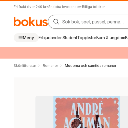
Fri frakt över 249 kr
•
Snabba leveranser
•
Billiga böcker
Sök bok, spel, pussel, penna...
Meny
Erbjudanden
Student
Topplistor
Barn & ungdom
B
Skönlitteratur
Romaner
Moderna och samtida romaner