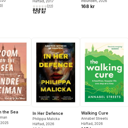
2020
Inbunden
, 2026
Häftad
, 2017
168 kr
3
)
(
22
)
stjärnor. Totalt antal röster:
4,6
utav 5 stjärnor. Totalt antal röster:
129 kr
 the Sea
Walking Cure
In Her Defence
iman
Annabel Streets
Philippa Malicka
2025
Häftad
, 2026
Häftad
, 2026