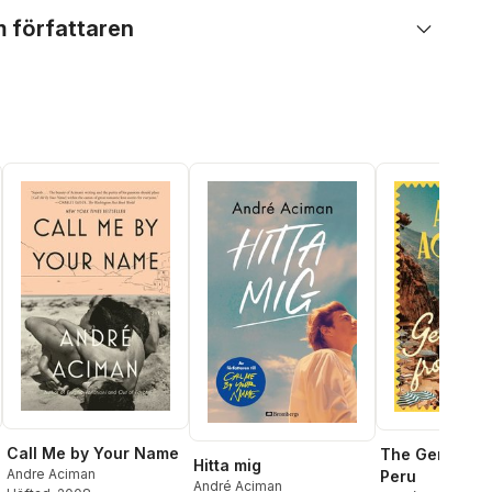
 författaren
Call Me by Your Name
The Gentlema
Hitta mig
Andre Aciman
Peru
André Aciman