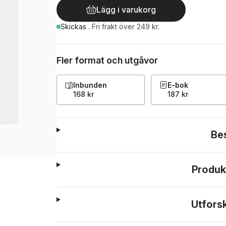
Lägg i varukorg
Skickas
.
Fri frakt över 249 kr.
Fler format och utgåvor
Inbunden
E-bok
168 kr
187 kr
Be
Produk
Utfors