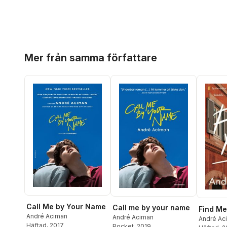
Hoppa över listan
Mer från samma författare
Call Me by Your Name
Call me by your name
Find Me
André Aciman
André Aciman
André Ac
Häftad
, 2017
Pocket
, 2019