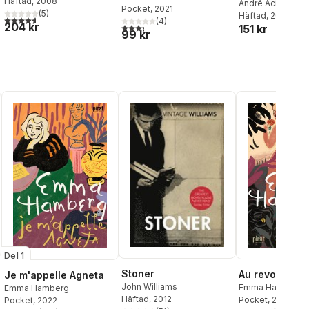
Häftad
, 2008
André Aciman
Pocket
, 2021
(
5
)
Häftad
, 2025
4,6
utav 5 stjärnor. Totalt antal röster:
(
4
)
204 kr
3,3
utav 5 stjärnor. Totalt antal röster:
151 kr
99 kr
Del 1
Stoner
Au revoir Agn
Je m'appelle Agneta
John Williams
Emma Hamberg
Emma Hamberg
Häftad
, 2012
Pocket
, 2024
Pocket
, 2022