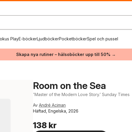
okus Play
E-böcker
Ljudböcker
Pocketböcker
Spel och pussel
Skapa nya rutiner – hälsoböcker upp till 50% →
Room on the Sea
'Master of the Modern Love Story.’ Sunday Times
Av
André Aciman
Häftad, Engelska, 2026
138 kr