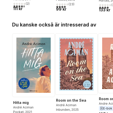
Häftad
, 
(
2
)
(
23
)
(
4,5
utav 5 stjärnor. Totalt antal röster:
3,9
utav 5 stjärnor. Totalt antal röster:
4,0
utav 5 
111 kr
99 kr
133 kr
Hoppa över listan
Du kanske också är intresserad av
Room on
Room on the Sea
Hitta mig
Andre Ac
André Aciman
André Aciman
E-bok
Inbunden
, 2025
Pocket
, 2021