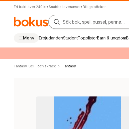
Fri frakt över 249 kr
•
Snabba leveranser
•
Billiga böcker
Sök bok, spel, pussel, penna...
Meny
Erbjudanden
Student
Topplistor
Barn & ungdom
B
Fantasy, SciFi och skräck
Fantasy