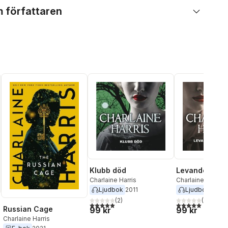
 författaren
Klubb död
Levande död i
Charlaine Harris
Charlaine Harris
Ljudbok
2011
Ljudbok
2011
(
2
)
(
3
)
5,0
utav 5 stjärnor. Totalt antal röster:
5,0
utav 5 stjärnor.
Russian Cage
99 kr
99 kr
Charlaine Harris