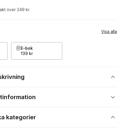
rakt över 249 kr.
Visa alla
E-bok
139 kr
skrivning
tinformation
ka kategorier