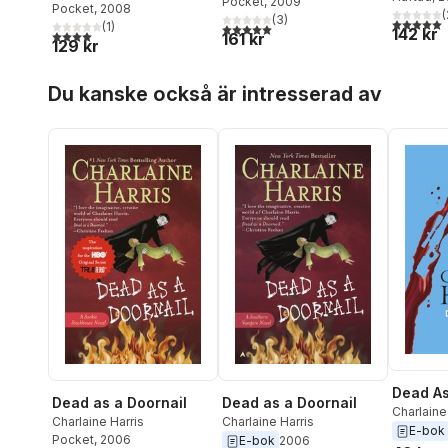
Pocket
, 2009
Pocket
, 2008
(
(
3
)
5,0
utav 5 
(
1
)
5,0
utav 5 stjärnor. Totalt antal röster:
142 kr
4,0
utav 5 stjärnor. Totalt antal röster:
161 kr
129 kr
Hoppa över listan
Du kanske också är intresserad av
Dead As
Dead as a Doornail
Dead as a Doornail
Charlaine
Charlaine Harris
Charlaine Harris
E-bok
Pocket
, 2006
E-bok
2006