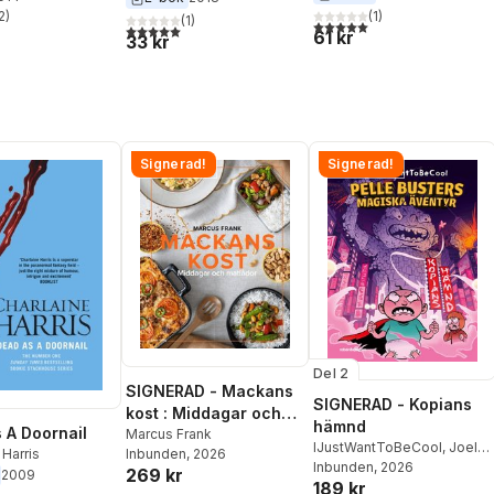
2
)
(
1
)
(
1
)
stjärnor. Totalt antal röster:
5,0
utav 5 stjärnor. Totalt ant
5,0
utav 5 stjärnor. Totalt antal röster:
61 kr
33 kr
Signerad!
Signerad!
Del 2
SIGNERAD - Mackans
SIGNERAD - Kopians
kost : Middagar och
hämnd
 A Doornail
matlådor
Marcus Frank
IJustWantToBeCool
,
Joel
Inbunden
, 2026
 Harris
Adolphson
Inbunden
, 2026
,
Emil Ejdemo
269 kr
2009
189 kr
Beer
,
Victor Beer