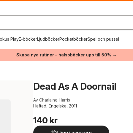
okus Play
E-böcker
Ljudböcker
Pocketböcker
Spel och pussel
Skapa nya rutiner – hälsoböcker upp till 50% →
Dead As A Doornail
Av
Charlaine Harris
Häftad, Engelska, 2011
140 kr
Lägg i varukorg