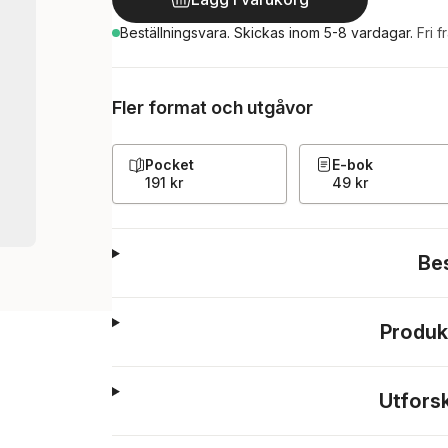
Beställningsvara.
Skickas
inom 5-8 vardagar
.
Fri f
Fler format och utgåvor
Pocket
E-bok
191 kr
49 kr
Be
Produk
Utfors