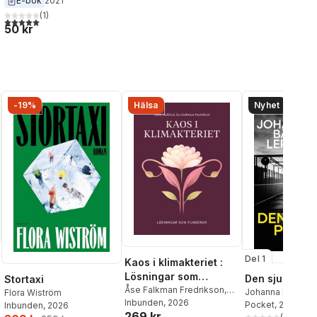
E-bok
2021
(
1
)
al röster:
5,0
utav 5 stjärnor. Totalt antal röster:
50 kr
-19%
Hälsa
Nyhet
Del 1
Kaos i klimakteriet :
Lösningar som
Den sjunde po
Stortaxi
fungerar
Åse Falkman Fredrikson
,
Johanna Bäckst
Flora Wiström
Anna Hallén
Inbunden
, 2026
Lerneby
Pocket
, 2026
Inbunden
, 2026
269 kr