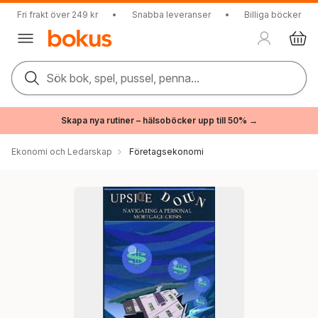
Fri frakt över 249 kr
•
Snabba leveranser
•
Billiga böcker
Sök bok, spel, pussel, penna...
Skapa nya rutiner – hälsoböcker upp till 50% →
Ekonomi och Ledarskap
Företagsekonomi