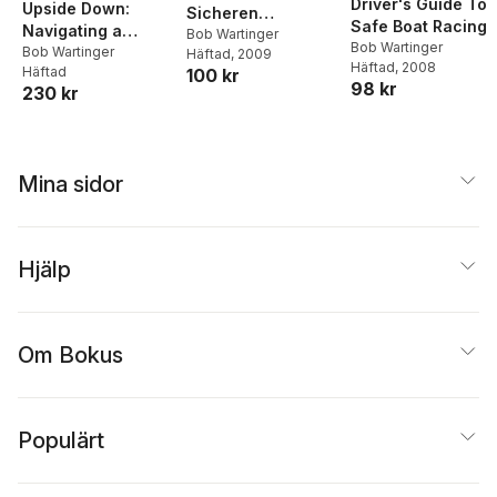
Driver's Guide To
Upside Down:
Sicheren
Safe Boat Racing
Navigating a
Motorbootsport
Bob Wartinger
Bob Wartinger
Personal Mortgage
Bob Wartinger
Häftad
, 2009
Häftad
, 2008
Häftad
100 kr
Crisis
98 kr
230 kr
Mina sidor
Hjälp
Om Bokus
Populärt