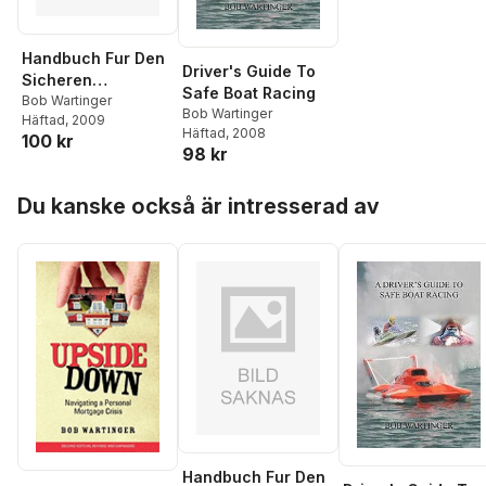
Handbuch Fur Den
Driver's Guide To
Sicheren
Safe Boat Racing
Motorbootsport
Bob Wartinger
Bob Wartinger
Häftad
, 2009
Häftad
, 2008
100 kr
98 kr
Hoppa över listan
Du kanske också är intresserad av
Handbuch Fur Den