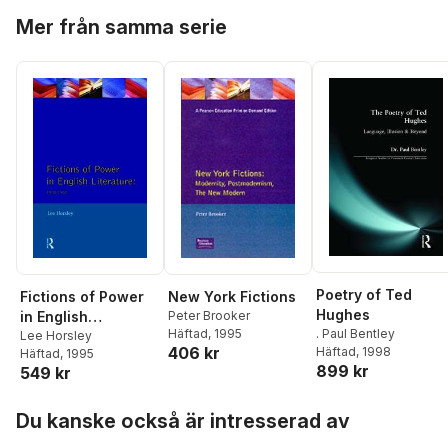
Hoppa över listan
Mer från samma serie
Poetry of Ted
Fictions of Power
New York Fictions
Hughes
in English
Peter Brooker
. Paul Bentley
Häftad
, 1995
Literature
Lee Horsley
406 kr
Häftad
, 1998
Häftad
, 1995
899 kr
549 kr
Hoppa över listan
Du kanske också är intresserad av