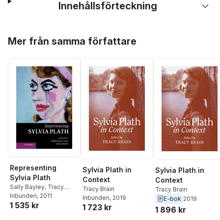
Innehållsförteckning
Hoppa över listan
Mer från samma författare
Representing
Sylvia Plath in
Sylvia Plath in
Sylvia Plath
Context
Context
Sally Bayley
,
Tracy
Tracy Brain
Tracy Brain
Brain
Inbunden
, 2011
Inbunden
, 2019
E-bok
2019
1 535 kr
1 723 kr
1 896 kr