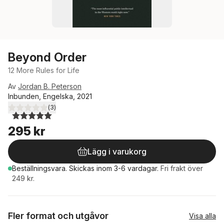
Beyond Order
12 More Rules for Life
Av
Jordan B. Peterson
Inbunden, Engelska, 2021
(
3
)
5,0
utav 5 stjärnor. Totalt antal röster:
295 kr
Lägg i varukorg
Beställningsvara.
Skickas
inom 3-6 vardagar
.
Fri frakt över
249 kr.
Fler format och utgåvor
Visa alla