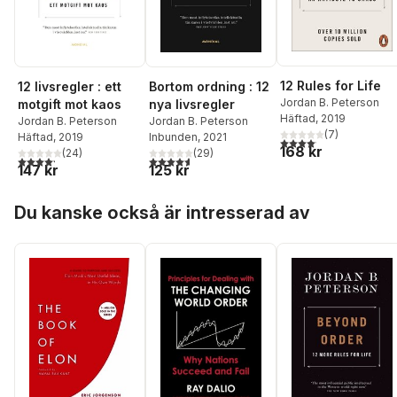
12 Rules for Life
Bortom ordning : 12
12 livsregler : ett
Jordan B. Peterson
nya livsregler
motgift mot kaos
Häftad
, 2019
Jordan B. Peterson
Jordan B. Peterson
(
7
)
Inbunden
, 2021
Häftad
, 2019
4,1
utav 5 stjärnor. Total
168 kr
(
29
)
(
24
)
4,6
utav 5 stjärnor. Totalt antal röster:
4,2
utav 5 stjärnor. Totalt antal röster:
125 kr
147 kr
Hoppa över listan
Du kanske också är intresserad av