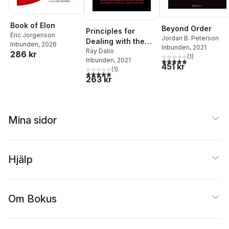
Book of Elon
Beyond Order
Principles for
Eric Jorgenson
Jordan B. Peterson
Dealing with the
Inbunden
, 2026
Inbunden
, 2021
Changing World
Ray Dalio
286 kr
(
1
)
Inbunden
, 2021
5,0
utav 5 stjärnor. Tota
Order
451 kr
(
1
)
5,0
utav 5 stjärnor. Totalt antal röster:
263 kr
Mina sidor
Hjälp
Om Bokus