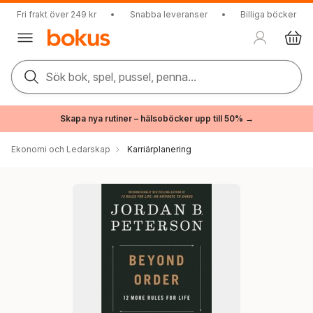
Fri frakt över 249 kr
•
Snabba leveranser
•
Billiga böcker
Sök bok, spel, pussel, penna...
Skapa nya rutiner – hälsoböcker upp till 50% →
Ekonomi och Ledarskap
Karriärplanering