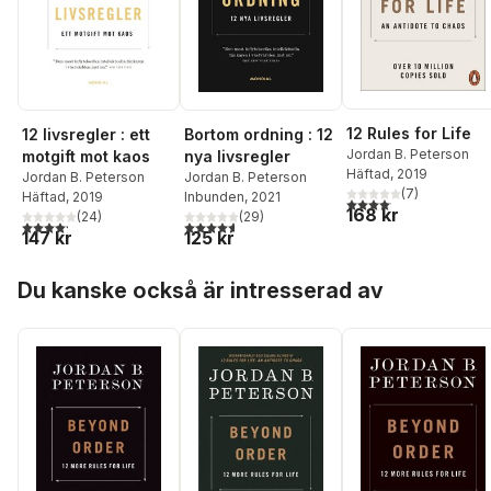
12 Rules for Life
Bortom ordning : 12
12 livsregler : ett
Jordan B. Peterson
nya livsregler
motgift mot kaos
Häftad
, 2019
Jordan B. Peterson
Jordan B. Peterson
(
7
)
Inbunden
, 2021
Häftad
, 2019
4,1
utav 5 stjärnor. Total
168 kr
(
29
)
(
24
)
4,6
utav 5 stjärnor. Totalt antal röster:
4,2
utav 5 stjärnor. Totalt antal röster:
125 kr
147 kr
Hoppa över listan
Du kanske också är intresserad av