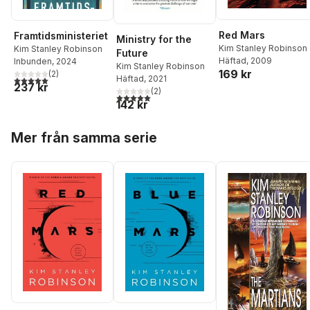
Red Mars
Framtidsministeriet
Ministry for the
Kim Stanley Robinson
Kim Stanley Robinson
Future
Häftad
, 2009
Inbunden
, 2024
Kim Stanley Robinson
169 kr
(
2
)
Häftad
, 2021
5,0
utav 5 stjärnor. Totalt antal röster:
237 kr
(
2
)
5,0
utav 5 stjärnor. Totalt antal röster:
142 kr
Hoppa över listan
Mer från samma serie