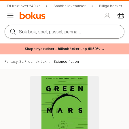
Fri frakt över 249 kr
•
Snabba leveranser
•
Billiga böcker
Sök bok, spel, pussel, penna...
Skapa nya rutiner – hälsoböcker upp till 50% →
Fantasy, SciFi och skräck
Science fiction