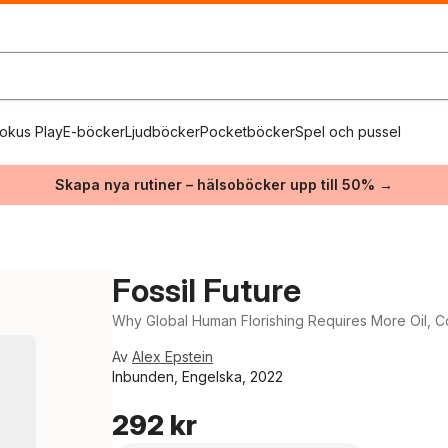
okus Play
E-böcker
Ljudböcker
Pocketböcker
Spel och pussel
Skapa nya rutiner – hälsoböcker upp till 50% →
Fossil Future
Why Global Human Florishing Requires More Oil, Co
Av
Alex Epstein
Inbunden, Engelska, 2022
292 kr