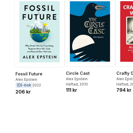
Circle Cast
Crafty 
Fossil Future
Alex Epstein
Alex Epst
Alex Epstein
Häftad
, 2010
Häftad
, 
E-bok
2022
111 kr
794 kr
206 kr