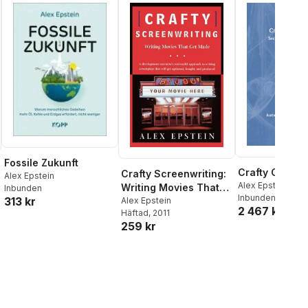
Fossile Zukunft
Crafty Game W
Crafty Screenwriting:
Alex Epstein
Alex Epstein
Writing Movies That
Inbunden
Inbunden
, 2025
313 kr
Get Made
Alex Epstein
2 467 kr
Häftad
, 2011
259 kr