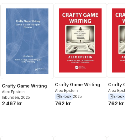
Crafty Game Writing
Crafty Game W
Crafty Game Writing
Alex Epstein
Alex Epstein
Alex Epstein
E-bok
2025
E-bok
2025
Inbunden
, 2025
762 kr
762 kr
2 467 kr