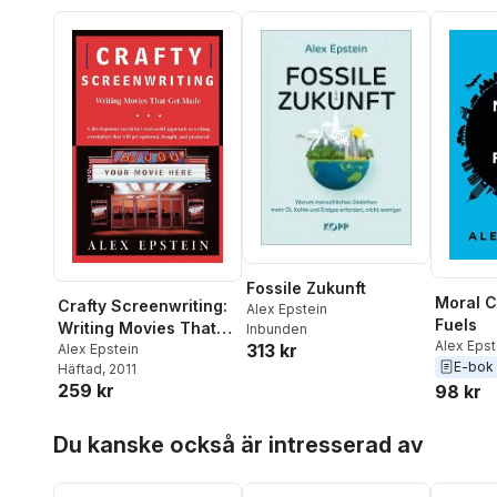
Fossile Zukunft
Moral C
Crafty Screenwriting:
Alex Epstein
Fuels
Writing Movies That
Inbunden
Alex Epst
313 kr
Get Made
Alex Epstein
E-bok
Häftad
, 2011
259 kr
98 kr
Hoppa över listan
Du kanske också är intresserad av