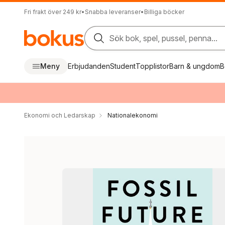
Fri frakt över 249 kr
•
Snabba leveranser
•
Billiga böcker
Sök bok, spel, pussel, penna...
Meny
Erbjudanden
Student
Topplistor
Barn & ungdom
B
Ekonomi och Ledarskap
Nationalekonomi