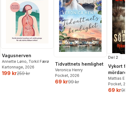
Vagusnerven
Del 2
Annette Løno
,
Torkil Færø
Tidvattnets hemlighet
Vykort från en
Kartonnage
, 2026
Veronica Henry
mördare
199 kr
259 kr
Pocket
, 2026
Mattias Edvards
69 kr
99 kr
Pocket
, 2026
69 kr
99 kr
al röster: