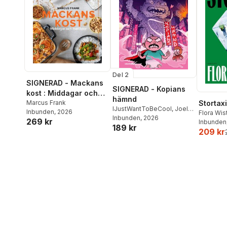
Del 2
SIGNERAD - Mackans
SIGNERAD - Kopians
kost : Middagar och
hämnd
matlådor
Marcus Frank
Stortaxi
IJustWantToBeCool
,
Joel
Inbunden
, 2026
Flora Wi
Adolphson
Inbunden
, 2026
,
Emil Ejdemo
269 kr
Inbunden
189 kr
Beer
,
Victor Beer
209 kr