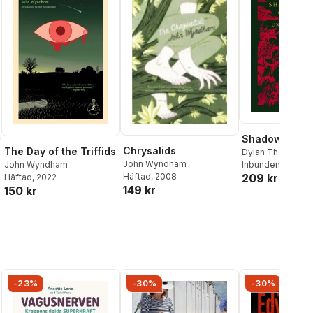
Shadows Ove
Chrysalids
The Day of the Triffids
Dylan Thomas
,
A
John Wyndham
John Wyndham
Blackwood
Inbunden
, 2026
,
John
Häftad
, 2008
209 kr
Häftad
, 2022
Wyndham
,
Christ
149 kr
150 kr
Brand
,
Arthur Ma
al röster:
Margiad Evans
,
T
Richards
,
D. Silv
C. Benson
,
Marjo
Aaron Worth
-23%
-30%
-30%