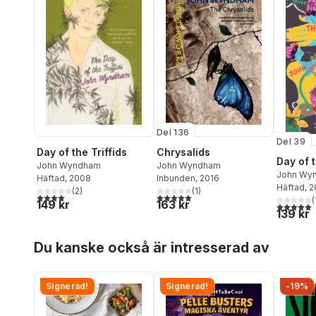
Del 136
Del 39
Day of the Triffids
Chrysalids
Day of t
John Wyndham
John Wyndham
John Wy
Häftad
, 2008
Inbunden
, 2016
Häftad
, 
(
2
)
(
1
)
4,0
utav 5 stjärnor. Totalt antal röster:
5,0
utav 5 stjärnor. Totalt antal röster:
(
149 kr
163 kr
5,0
utav 5 
139 kr
Hoppa över listan
Du kanske också är intresserad av
Signerad!
Signerad!
-19%