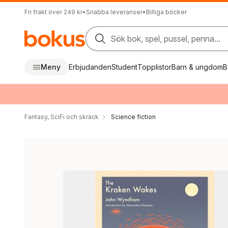
Fri frakt över 249 kr
•
Snabba leveranser
•
Billiga böcker
Sök bok, spel, pussel, penna...
Meny
Erbjudanden
Student
Topplistor
Barn & ungdom
B
Fantasy, SciFi och skräck
Science fiction