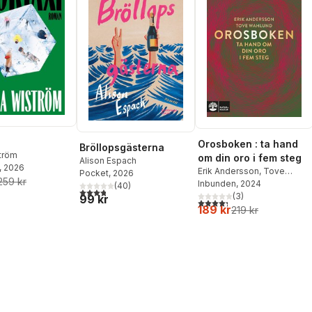
Orosboken : ta hand
Bröllopsgästerna
ström
om din oro i fem steg
Alison Espach
, 2026
Erik Andersson
,
Tove
Pocket
, 2026
259 kr
Wahlund
Inbunden
, 2024
(
40
)
3,8
utav 5 stjärnor. Totalt antal röster:
(
3
)
99 kr
4,3
utav 5 stjärnor. Totalt ant
189 kr
219 kr