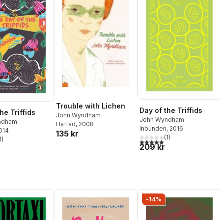
Trouble with Lichen
Day of the Triffids
he Triffids
John Wyndham
John Wyndham
ndham
Häftad
, 2008
Inbunden
, 2016
2014
135 kr
(
1
)
1
)
5,0
utav 5 stjärnor. Totalt ant
stjärnor. Totalt antal röster:
209 kr
-14%