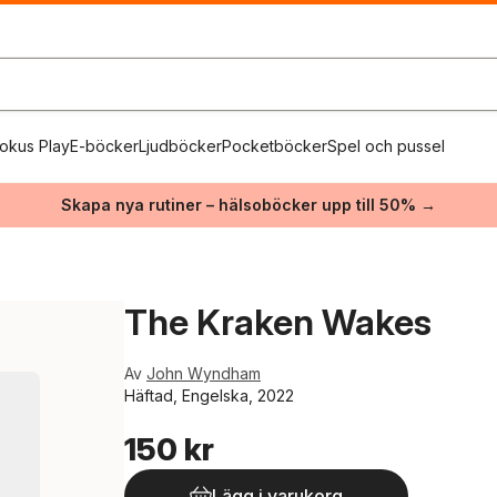
okus Play
E-böcker
Ljudböcker
Pocketböcker
Spel och pussel
Skapa nya rutiner – hälsoböcker upp till 50% →
The Kraken Wakes
Av
John Wyndham
Häftad, Engelska, 2022
150 kr
Lägg i varukorg