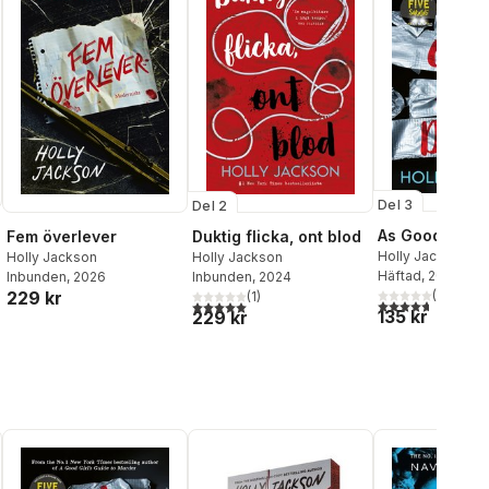
Del 3
Del 2
As Good As D
Fem överlever
Duktig flicka, ont blod
Holly Jackson
Holly Jackson
Holly Jackson
Häftad
, 2021
Inbunden
, 2026
Inbunden
, 2024
(
9
)
229 kr
(
1
)
al röster:
4,7
utav 5 stjärnor
5,0
utav 5 stjärnor. Totalt antal röster:
135 kr
229 kr