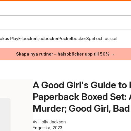
okus Play
E-böcker
Ljudböcker
Pocketböcker
Spel och pussel
Skapa nya rutiner – hälsoböcker upp till 50% →
A Good Girl's Guide t
Paperback Boxed Set: A
Murder; Good Girl, Bad
Av
Holly Jackson
Engelska, 2023