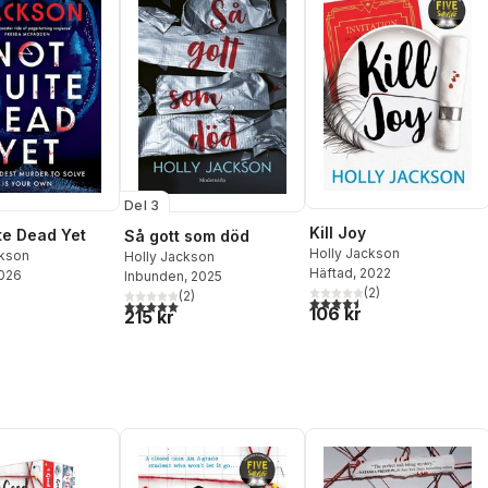
Del 3
Kill Joy
te Dead Yet
Så gott som död
Holly Jackson
ckson
Holly Jackson
Häftad
, 2022
2026
Inbunden
, 2025
(
2
)
(
2
)
4,5
utav 5 stjärnor. Totalt ant
5,0
utav 5 stjärnor. Totalt antal röster:
106 kr
215 kr