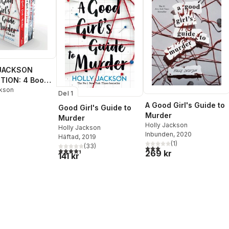
JACKSON
TION: 4 Book
t
ckson
Del 1
A Good Girl's Guide to
Good Girl's Guide to
Murder
Murder
Holly Jackson
Holly Jackson
Inbunden
, 2020
Häftad
, 2019
(
1
)
(
33
)
3,0
utav 5 stjärnor. Totalt ant
4,4
utav 5 stjärnor. Totalt antal röster:
269 kr
141 kr