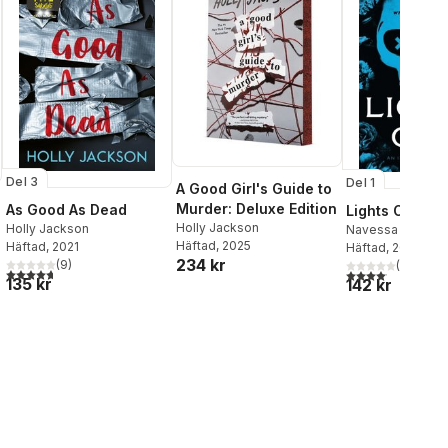
Del 3
Del 1
A Good Girl's Guide to
Murder: Deluxe Edition
As Good As Dead
Lights Out
Holly Jackson
Holly Jackson
Navessa Allen
Häftad
, 2025
Häftad
, 2021
Häftad
, 2024
234 kr
(
9
)
(
10
)
4,7
utav 5 stjärnor. Totalt antal röster:
4,1
utav 5 stjärnor.
135 kr
142 kr
al röster: