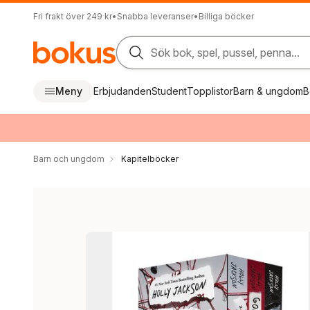
Fri frakt över 249 kr
•
Snabba leveranser
•
Billiga böcker
Sök bok, spel, pussel, penna...
Meny
Erbjudanden
Student
Topplistor
Barn & ungdom
B
Barn och ungdom
Kapitelböcker