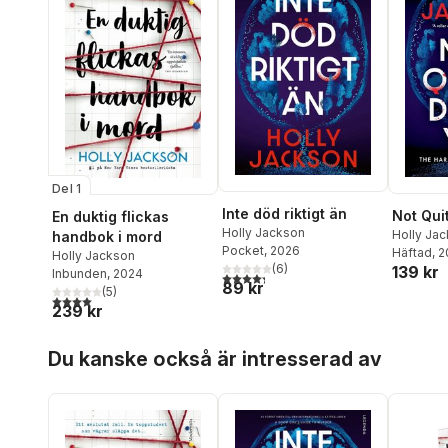
Del 1
Inte död riktigt än
Not Qui
En duktig flickas
Holly Jackson
Holly Ja
handbok i mord
Pocket
, 2026
Häftad
, 
Holly Jackson
(
6
)
139 kr
Inbunden
, 2024
4,3
utav 5 stjärnor. Totalt antal röster:
89 kr
(
5
)
4,0
utav 5 stjärnor. Totalt antal röster:
239 kr
Hoppa över listan
Du kanske också är intresserad av