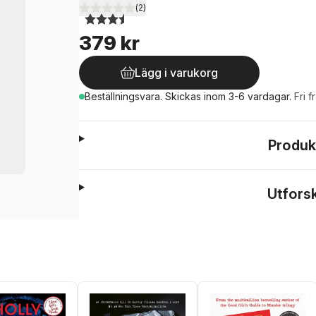
(
2
)
3,5
utav 5 stjärnor. Totalt antal röster:
379 kr
Lägg i varukorg
Beställningsvara.
Skickas
inom 3-6 vardagar
.
Fri f
Produk
Utfors