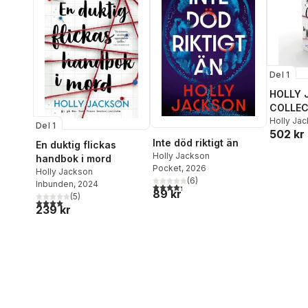
Del 1
HOLLY 
COLLEC
Box-Se
Holly Ja
Del 1
502 kr
Inte död riktigt än
En duktig flickas
Holly Jackson
handbok i mord
Pocket
, 2026
Holly Jackson
(
6
)
Inbunden
, 2024
4,3
utav 5 stjärnor. Totalt antal röster:
89 kr
(
5
)
4,0
utav 5 stjärnor. Totalt antal röster:
239 kr