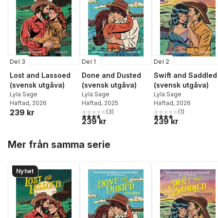
Del 3
Del 1
Del 2
Lost and Lassoed
Done and Dusted
Swift and Saddled
(svensk utgåva)
(svensk utgåva)
(svensk utgåva)
Lyla Sage
Lyla Sage
Lyla Sage
Häftad
, 2026
Häftad
, 2025
Häftad
, 2026
239 kr
(
3
)
(
1
)
3,7
utav 5 stjärnor. Totalt antal röster:
4,0
utav 5 stjärnor. Tota
239 kr
239 kr
Hoppa över listan
Mer från samma serie
Nyhet