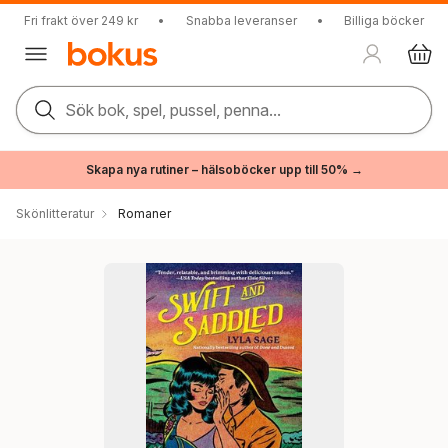
Fri frakt över 249 kr
•
Snabba leveranser
•
Billiga böcker
Sök bok, spel, pussel, penna...
Skapa nya rutiner – hälsoböcker upp till 50% →
Skönlitteratur
Romaner