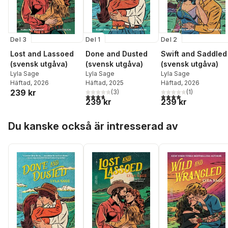
Del 3
Del 1
Del 2
Lost and Lassoed
Done and Dusted
Swift and Saddled
(svensk utgåva)
(svensk utgåva)
(svensk utgåva)
Lyla Sage
Lyla Sage
Lyla Sage
Häftad
, 2026
Häftad
, 2025
Häftad
, 2026
239 kr
(
3
)
(
1
)
3,7
utav 5 stjärnor. Totalt antal röster:
4,0
utav 5 stjärnor. Tota
239 kr
239 kr
Hoppa över listan
Du kanske också är intresserad av