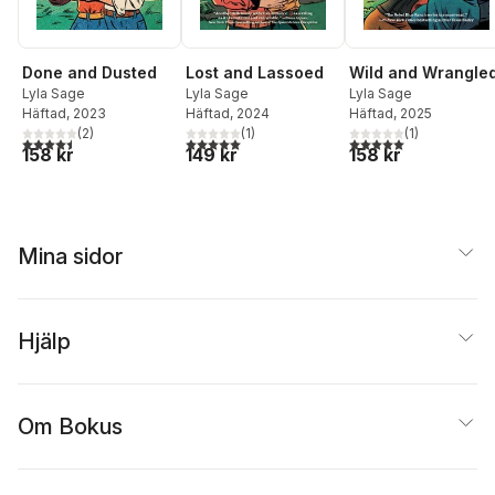
Done and Dusted
Lost and Lassoed
Wild and Wrangle
Lyla Sage
Lyla Sage
Lyla Sage
Häftad
, 2023
Häftad
, 2024
Häftad
, 2025
(
2
)
(
1
)
(
1
)
4,5
utav 5 stjärnor. Totalt antal röster:
5,0
utav 5 stjärnor. Totalt antal röster:
5,0
utav 5 stjärnor. Tota
158 kr
149 kr
158 kr
Mina sidor
Hjälp
Om Bokus