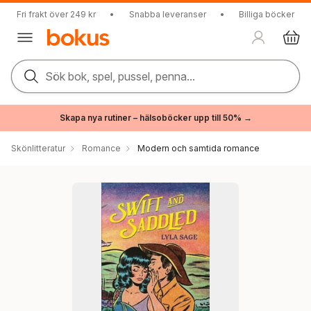
Fri frakt över 249 kr
•
Snabba leveranser
•
Billiga böcker
Sök bok, spel, pussel, penna...
Skapa nya rutiner – hälsoböcker upp till 50% →
Skönlitteratur
Romance
Modern och samtida romance