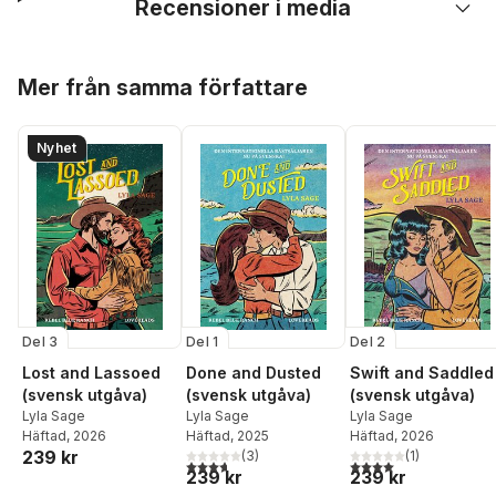
Recensioner i media
Hoppa över listan
Mer från samma författare
Nyhet
Del 3
Del 1
Del 2
Lost and Lassoed
Done and Dusted
Swift and Saddled
(svensk utgåva)
(svensk utgåva)
(svensk utgåva)
Lyla Sage
Lyla Sage
Lyla Sage
Häftad
, 2026
Häftad
, 2025
Häftad
, 2026
239 kr
(
3
)
(
1
)
3,7
utav 5 stjärnor. Totalt antal röster:
4,0
utav 5 stjärnor. Tota
239 kr
239 kr