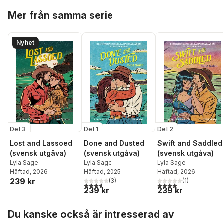
Hoppa över listan
Mer från samma serie
Nyhet
Del 3
Del 1
Del 2
Lost and Lassoed
Done and Dusted
Swift and Saddled
(svensk utgåva)
(svensk utgåva)
(svensk utgåva)
Lyla Sage
Lyla Sage
Lyla Sage
Häftad
, 2026
Häftad
, 2025
Häftad
, 2026
239 kr
(
3
)
(
1
)
3,7
utav 5 stjärnor. Totalt antal röster:
4,0
utav 5 stjärnor. Tota
239 kr
239 kr
Hoppa över listan
Du kanske också är intresserad av