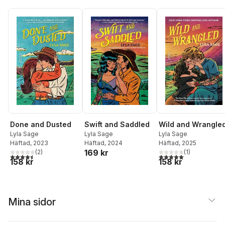
Done and Dusted
Swift and Saddled
Wild and Wrangle
Lyla Sage
Lyla Sage
Lyla Sage
Häftad
, 2023
Häftad
, 2024
Häftad
, 2025
169 kr
(
2
)
(
1
)
4,5
utav 5 stjärnor. Totalt antal röster:
5,0
utav 5 stjärnor. Tota
158 kr
158 kr
Mina sidor