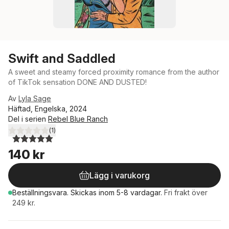
Swift and Saddled
A sweet and steamy forced proximity romance from the author
of TikTok sensation DONE AND DUSTED!
Av
Lyla Sage
Häftad, Engelska, 2024
Del i serien
Rebel Blue Ranch
(
1
)
5,0
utav 5 stjärnor. Totalt antal röster:
140 kr
Lägg i varukorg
Beställningsvara.
Skickas
inom 5-8 vardagar
.
Fri frakt över
249 kr.