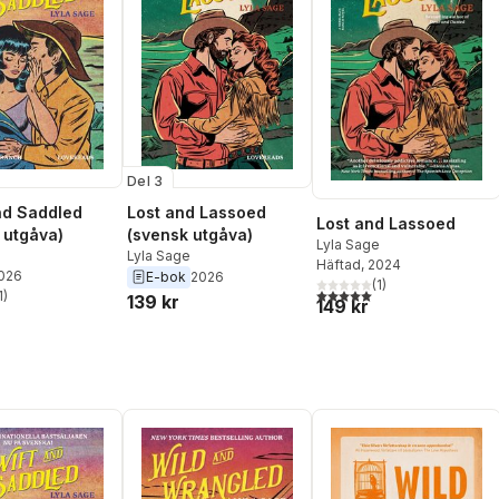
Del 3
nd Saddled
Lost and Lassoed
Lost and Lassoed
 utgåva)
(svensk utgåva)
Lyla Sage
e
Lyla Sage
Häftad
, 2024
2026
E-bok
2026
(
1
)
5,0
utav 5 stjärnor. Totalt ant
1
)
139 kr
149 kr
stjärnor. Totalt antal röster: