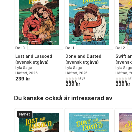
Del 3
Del 1
Del 2
Lost and Lassoed
Done and Dusted
Swift a
(svensk utgåva)
(svensk utgåva)
(svensk
Lyla Sage
Lyla Sage
Lyla Sag
Häftad
, 2026
Häftad
, 2025
Häftad
, 
239 kr
(
3
)
(
3,7
utav 5 stjärnor. Totalt antal röster:
4,0
utav 5 
239 kr
239 kr
Hoppa över listan
Du kanske också är intresserad av
Nyhet