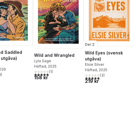
Del 2
nd Saddled
Wild Eyes (svensk
Wild and Wrangled
 utgåva)
utgåva)
Lyla Sage
e
Elsie Silver
Häftad
, 2025
2026
Häftad
, 2025
(
1
)
5,0
utav 5 stjärnor. Totalt antal röster:
1
)
(
3
)
158 kr
stjärnor. Totalt antal röster:
5,0
utav 5 stjärnor. Totalt ant
219 kr