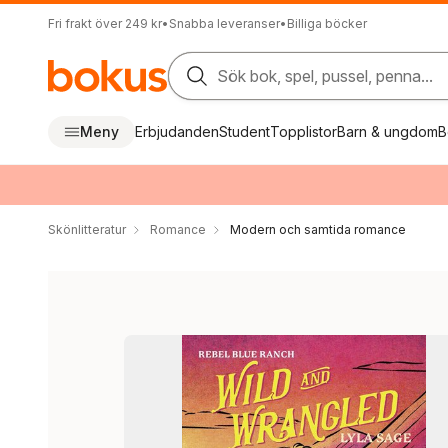
Fri frakt över 249 kr
•
Snabba leveranser
•
Billiga böcker
Sök bok, spel, pussel, penna...
Meny
Erbjudanden
Student
Topplistor
Barn & ungdom
B
Skönlitteratur
Romance
Modern och samtida romance