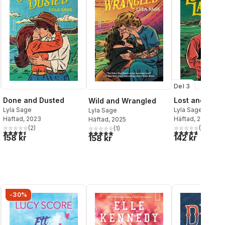
Del 3
Done and Dusted
Lost and Lass
Wild and Wrangled
Lyla Sage
Lyla Sage
Lyla Sage
Häftad
, 2023
Häftad
, 2024
Häftad
, 2025
(
2
)
(
3
)
(
1
)
4,5
utav 5 stjärnor. Totalt antal röster:
4,7
utav 5 stjärnor
al röster:
5,0
utav 5 stjärnor. Totalt antal röster:
158 kr
142 kr
158 kr
-30%