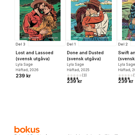
Del 3
Del 1
Del 2
Lost and Lassoed
Done and Dusted
Swift a
(svensk utgåva)
(svensk utgåva)
(svensk
Lyla Sage
Lyla Sage
Lyla Sag
Häftad
, 2026
Häftad
, 2025
Häftad
, 
239 kr
(
3
)
(
3,7
utav 5 stjärnor. Totalt antal röster:
4,0
utav 5 
239 kr
239 kr