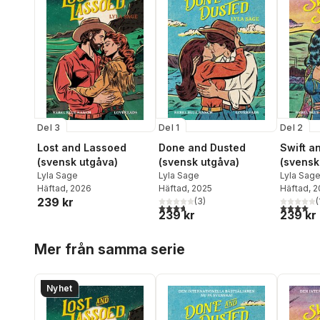
Del 3
Del 1
Del 2
Lost and Lassoed
Done and Dusted
Swift a
(svensk utgåva)
(svensk utgåva)
(svensk
Lyla Sage
Lyla Sage
Lyla Sag
Häftad
, 2026
Häftad
, 2025
Häftad
, 
239 kr
(
3
)
(
3,7
utav 5 stjärnor. Totalt antal röster:
4,0
utav 5 
239 kr
239 kr
Hoppa över listan
Mer från samma serie
Nyhet