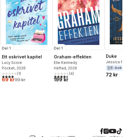
Del 1
Del 1
Duke
Ett oskrivet kapitel
Graham-effekten
Jessica Peterso
Lucy Score
Elle Kennedy
E-bok
2025
Pocket
, 2026
Häftad
, 2026
(
1
)
(
4
)
72 kr
4,0
utav 5 stjärnor. Totalt antal röster:
4,5
utav 5 stjärnor. Totalt antal röster:
69 kr
199 kr
al röster:
99 kr