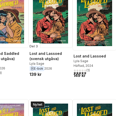
Del 3
nd Saddled
Lost and Lassoed
Lost and Lassoed
 utgåva)
(svensk utgåva)
Lyla Sage
e
Lyla Sage
Häftad
, 2024
2026
E-bok
2026
(
1
)
5,0
utav 5 stjärnor. Totalt ant
1
)
139 kr
149 kr
stjärnor. Totalt antal röster:
Nyhet