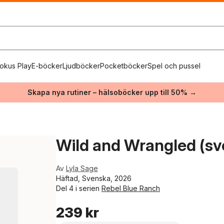
okus Play
E-böcker
Ljudböcker
Pocketböcker
Spel och pussel
Skapa nya rutiner – hälsoböcker upp till 50% →
Wild and Wrangled (sv
Av
Lyla Sage
Häftad, Svenska, 2026
Del 4 i serien
Rebel Blue Ranch
239 kr