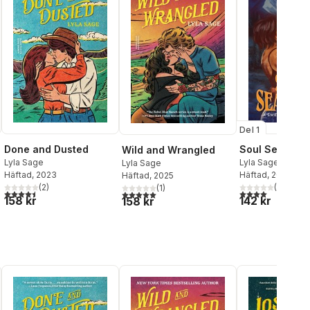
Del 1
Done and Dusted
Soul Searchi
Wild and Wrangled
Lyla Sage
Lyla Sage
Lyla Sage
Häftad
, 2023
Häftad
, 2025
Häftad
, 2025
(
2
)
(
1
)
(
1
)
4,5
utav 5 stjärnor. Totalt antal röster:
4,0
utav 5 stjärnor
al röster:
5,0
utav 5 stjärnor. Totalt antal röster:
158 kr
142 kr
158 kr