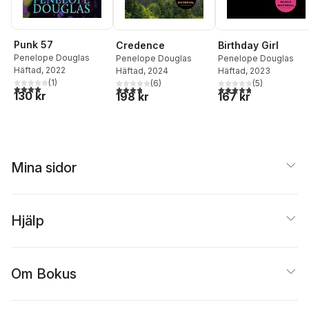
Punk 57
Credence
Birthday Girl
Penelope Douglas
Penelope Douglas
Penelope Douglas
Häftad
, 2022
Häftad
, 2024
Häftad
, 2023
(
1
)
(
6
)
(
5
)
4,0
utav 5 stjärnor. Totalt antal röster:
3,8
utav 5 stjärnor. Totalt antal röster:
4,8
utav 5 stjärnor. Tota
130 kr
198 kr
167 kr
Mina sidor
Hjälp
Om Bokus