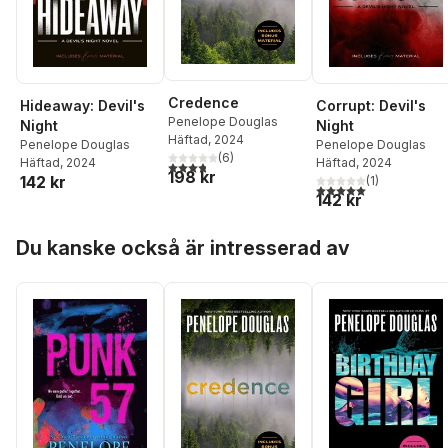
Credence
Hideaway: Devil's
Corrupt: Devil's
Penelope Douglas
Night
Night
Häftad
, 2024
Penelope Douglas
Penelope Douglas
(
6
)
Häftad
, 2024
Häftad
, 2024
3,8
utav 5 stjärnor. Totalt antal röster:
198 kr
142 kr
(
1
)
5,0
utav 5 stjärnor. Tota
142 kr
Hoppa över listan
Du kanske också är intresserad av