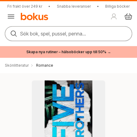
Fri frakt över 249 kr
•
Snabba leveranser
•
Billiga böcker
Sök bok, spel, pussel, penna...
Skapa nya rutiner – hälsoböcker upp till 50% →
Skönlitteratur
Romance