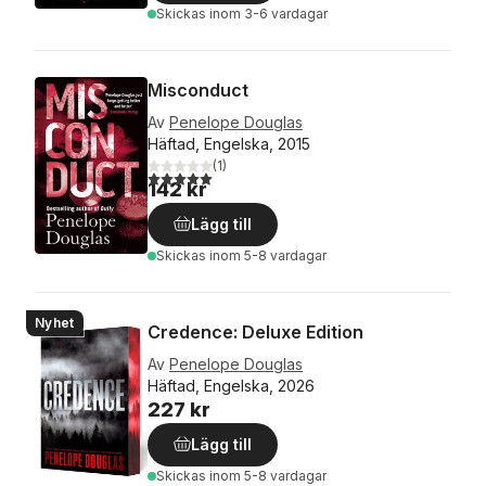
Skickas
inom 3-6 vardagar
Misconduct
Av
Penelope Douglas
Häftad, Engelska, 2015
(
1
)
5,0
utav 5 stjärnor. Totalt antal röster:
142 kr
Lägg till
Skickas
inom 5-8 vardagar
Nyhet
Credence: Deluxe Edition
Av
Penelope Douglas
Häftad, Engelska, 2026
227 kr
Lägg till
Skickas
inom 5-8 vardagar