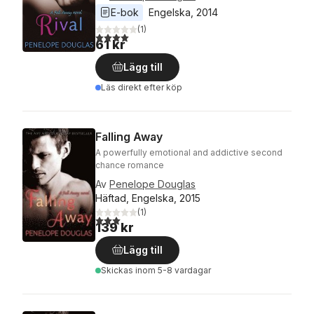
E-bok
Engelska
, 
2014
(
1
)
4,0
utav 5 stjärnor. Totalt antal röster:
61 kr
Lägg till
Läs direkt efter köp
Falling Away
A powerfully emotional and addictive second
chance romance
Av
Penelope Douglas
Häftad, Engelska, 2015
(
1
)
3,0
utav 5 stjärnor. Totalt antal röster:
139 kr
Lägg till
Skickas
inom 5-8 vardagar