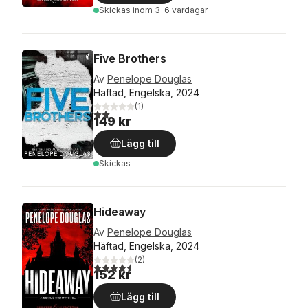
Skickas
inom 3-6 vardagar
Five Brothers
Av
Penelope Douglas
Häftad, Engelska, 2024
(
1
)
2,0
utav 5 stjärnor. Totalt antal röster:
149 kr
Lägg till
Skickas
Hideaway
Av
Penelope Douglas
Häftad, Engelska, 2024
(
2
)
4,5
utav 5 stjärnor. Totalt antal röster:
152 kr
Lägg till