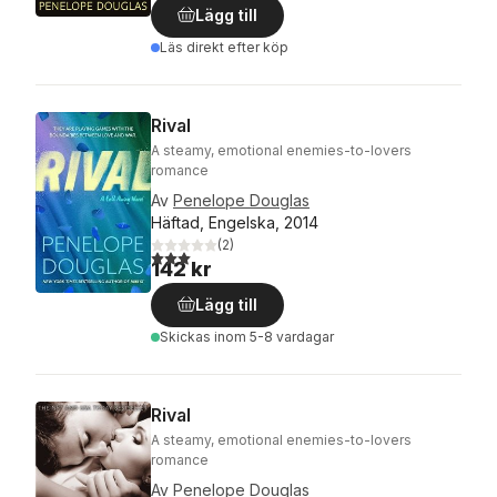
Lägg till
Läs direkt efter köp
Rival
A steamy, emotional enemies-to-lovers
romance
Av
Penelope Douglas
Häftad, Engelska, 2014
(
2
)
3,0
utav 5 stjärnor. Totalt antal röster:
142 kr
Lägg till
Skickas
inom 5-8 vardagar
Rival
A steamy, emotional enemies-to-lovers
romance
Av
Penelope Douglas