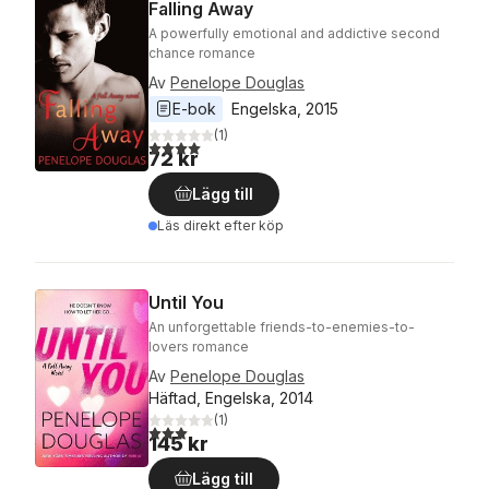
Falling Away
A powerfully emotional and addictive second
chance romance
Av
Penelope Douglas
E-bok
Engelska
, 
2015
(
1
)
4,0
utav 5 stjärnor. Totalt antal röster:
72 kr
Lägg till
Läs direkt efter köp
Until You
An unforgettable friends-to-enemies-to-
lovers romance
Av
Penelope Douglas
Häftad, Engelska, 2014
(
1
)
3,0
utav 5 stjärnor. Totalt antal röster:
145 kr
Lägg till