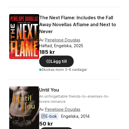
The Next Flame: Includes the Fall
Away Novellas Aflame and Next to
Never
Av
Penelope Douglas
Häftad, Engelska, 2025
185 kr
Lägg till
Skickas
inom 3-6 vardagar
Until You
An unforgettable friends-to-enemies-to-
lovers romance
Av
Penelope Douglas
E-bok
Engelska
, 
2014
50 kr