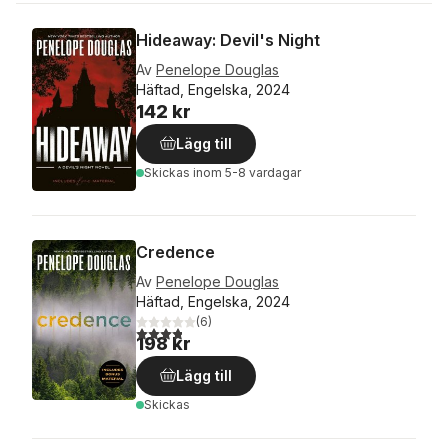
Hideaway: Devil's Night
Av
Penelope Douglas
Häftad, Engelska, 2024
142 kr
Lägg till
Skickas
inom 5-8 vardagar
Credence
Av
Penelope Douglas
Häftad, Engelska, 2024
(
6
)
3,8
utav 5 stjärnor. Totalt antal röster:
198 kr
Lägg till
Skickas