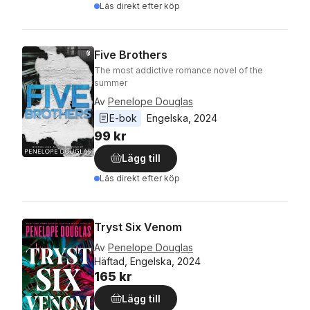
Läs direkt efter köp
Five Brothers
The most addictive romance novel of the
summer
Av
Penelope Douglas
E-bok
Engelska
, 
2024
99 kr
Lägg till
Läs direkt efter köp
Tryst Six Venom
Av
Penelope Douglas
Häftad, Engelska, 2024
165 kr
Lägg till