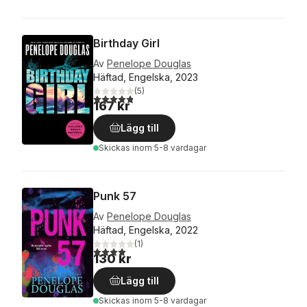
Birthday Girl
Av
Penelope Douglas
Häftad, Engelska, 2023
(
5
)
4,8
utav 5 stjärnor. Totalt antal röster:
167 kr
Lägg till
Skickas
inom 5-8 vardagar
Punk 57
Av
Penelope Douglas
Häftad, Engelska, 2022
(
1
)
4,0
utav 5 stjärnor. Totalt antal röster:
130 kr
Lägg till
Skickas
inom 5-8 vardagar