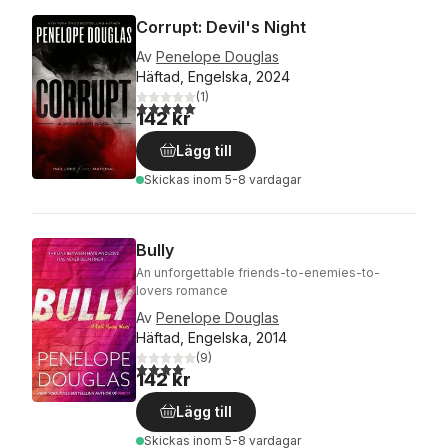
Corrupt: Devil's Night
Av
Penelope Douglas
Häftad, Engelska, 2024
(
1
)
5,0
utav 5 stjärnor. Totalt antal röster:
142 kr
Lägg till
Skickas
inom 5-8 vardagar
Bully
An unforgettable friends-to-enemies-to-
lovers romance
Av
Penelope Douglas
Häftad, Engelska, 2014
(
9
)
4,1
utav 5 stjärnor. Totalt antal röster:
142 kr
Lägg till
Skickas
inom 5-8 vardagar