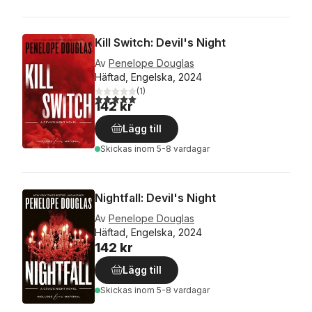
Kill Switch: Devil's Night
Av
Penelope Douglas
Häftad, Engelska, 2024
(
1
)
5,0
utav 5 stjärnor. Totalt antal röster:
142 kr
Lägg till
Skickas
inom 5-8 vardagar
Nightfall: Devil's Night
Av
Penelope Douglas
Häftad, Engelska, 2024
142 kr
Lägg till
Skickas
inom 5-8 vardagar