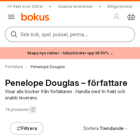
Fri frakt över 249 kr
•
Snabba leveranser
•
Billiga böcker
Sök bok, spel, pussel, penna...
Skapa nya rutiner – hälsoböcker upp till 50% →
Författare
Penelope Douglas
Penelope Douglas – författare
Visar alla böcker från författaren . Handla med fri frakt och
snabb leverans.
79
produkter
Filtrera
Sortera:
Trendande