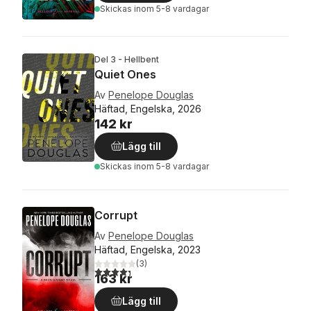
Skickas
inom 5-8 vardagar
Del 3 - Hellbent
Quiet Ones
Av
Penelope Douglas
Häftad, Engelska, 2026
142 kr
Lägg till
Skickas
inom 5-8 vardagar
Corrupt
Av
Penelope Douglas
Häftad, Engelska, 2023
(
3
)
4,3
utav 5 stjärnor. Totalt antal röster:
163 kr
Lägg till