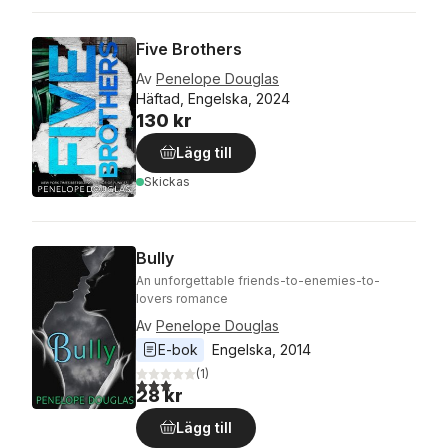
Five Brothers
Av
Penelope Douglas
Häftad, Engelska, 2024
130 kr
Lägg till
Skickas
Bully
An unforgettable friends-to-enemies-to-
lovers romance
Av
Penelope Douglas
E-bok
Engelska
, 
2014
(
1
)
3,0
utav 5 stjärnor. Totalt antal röster:
28 kr
Lägg till