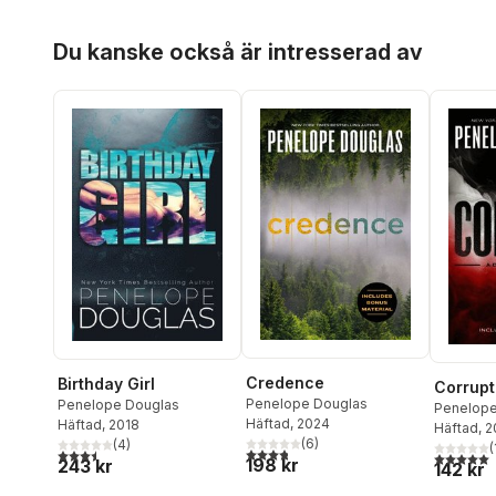
Hoppa över listan
Du kanske också är intresserad av
Credence
Birthday Girl
Corrupt:
Penelope Douglas
Penelope Douglas
Penelope
Häftad
, 2024
Häftad
, 2018
Häftad
, 
(
6
)
(
4
)
(
3,8
utav 5 stjärnor. Totalt antal röster:
3,5
utav 5 stjärnor. Totalt antal röster:
5,0
utav 5 
198 kr
243 kr
142 kr