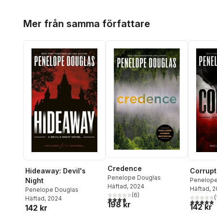
Hoppa över listan
Mer från samma författare
Credence
Hideaway: Devil's
Corrupt:
Penelope Douglas
Night
Penelope
Häftad
, 2024
Häftad
, 
Penelope Douglas
(
6
)
(
Häftad
, 2024
3,8
utav 5 stjärnor. Totalt antal röster:
5,0
utav 5 
198 kr
142 kr
142 kr