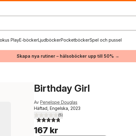
okus Play
E-böcker
Ljudböcker
Pocketböcker
Spel och pussel
Skapa nya rutiner – hälsoböcker upp till 50% →
Birthday Girl
Av
Penelope Douglas
Häftad, Engelska, 2023
(
5
)
4,8
utav 5 stjärnor. Totalt antal röster:
167 kr