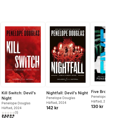
Five Brothers
Kill Switch: Devil's
Nightfall: Devil's Night
Penelope Dougl
Night
Penelope Douglas
Häftad
, 2024
Häftad
, 2024
Penelope Douglas
130 kr
142 kr
Häftad
, 2024
al röster:
(
1
)
5,0
utav 5 stjärnor. Totalt antal röster:
142 kr