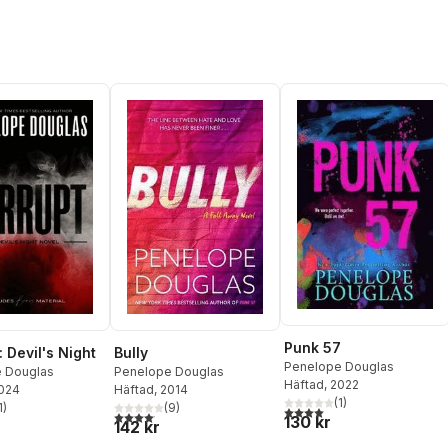
Punk 57
 Devil's Night
Bully
Penelope Douglas
 Douglas
Penelope Douglas
Häftad
, 2022
2024
Häftad
, 2014
(
1
)
1
)
(
9
)
4,0
utav 5 stjärnor. Totalt ant
stjärnor. Totalt antal röster:
4,1
utav 5 stjärnor. Totalt antal röster:
130 kr
142 kr