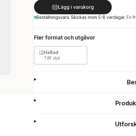
Lägg i varukorg
Beställningsvara.
Skickas
inom 5-8 vardagar
.
Fri f
Fler format och utgåvor
Häftad
Tillf. slut
Be
Produk
Utfors