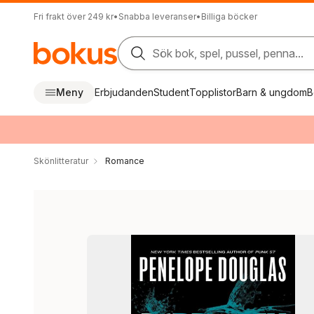
Fri frakt över 249 kr
•
Snabba leveranser
•
Billiga böcker
Sök bok, spel, pussel, penna...
Meny
Erbjudanden
Student
Topplistor
Barn & ungdom
B
Skönlitteratur
Romance