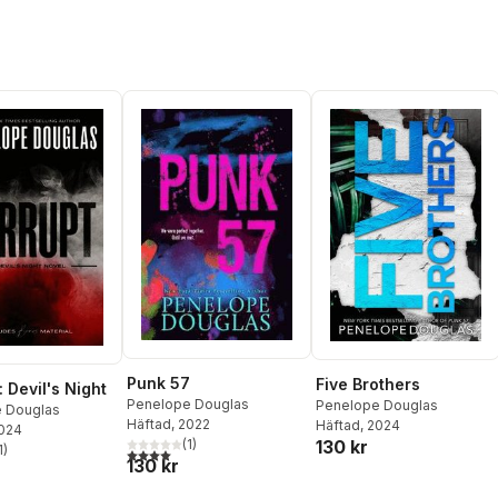
Punk 57
Five Brothers
 Devil's Night
Penelope Douglas
Penelope Douglas
 Douglas
Häftad
, 2022
Häftad
, 2024
2024
130 kr
(
1
)
1
)
4,0
utav 5 stjärnor. Totalt antal röster:
stjärnor. Totalt antal röster:
130 kr