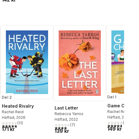
Del 1
Del 2
Game Change
Heated Rivalry
Last Letter
Rachel Reid
Rachel Reid
Rebecca Yarros
Häftad
, 2026
Häftad
, 2026
Häftad
, 2022
(
3
)
(
11
)
(
7
)
4,7
utav 5 stjärnor
4,8
utav 5 stjärnor. Totalt antal röster:
4,1
utav 5 stjärnor. Totalt antal röster:
149 kr
171 kr
139 kr