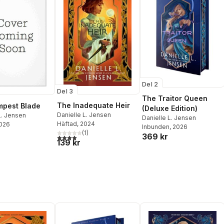
Del 2
Del 3
The Traitor Queen
The Inadequate Heir
mpest Blade
(Deluxe Edition)
Danielle L. Jensen
L. Jensen
Danielle L. Jensen
Häftad
, 2024
2026
Inbunden
, 2026
(
1
)
369 kr
4,0
utav 5 stjärnor. Totalt antal röster:
139 kr