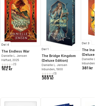
Del 3
Del 4
Del 1
The Inadequat
The Endless War
(Deluxe Editio
The Bridge Kingdom
Danielle L. Jensen
Danielle L. Jense
Häftad
, 2025
(Deluxe Edition)
Inbunden
, 2026
(
1
)
Danielle L. Jensen
4,0
utav 5 stjärnor. Totalt antal röster:
381 kr
162 kr
Inbunden
, 1900
(
1
)
5,0
utav 5 stjärnor. Totalt antal röster:
369 kr