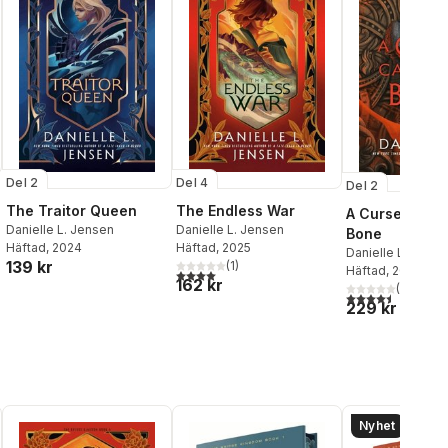
Del 2
Del 4
Del 2
The Traitor Queen
The Endless War
A Curse Carve
Danielle L. Jensen
Danielle L. Jensen
Bone
Häftad
, 2024
Häftad
, 2025
Danielle L. Jense
139 kr
(
1
)
Häftad
, 2025
4,0
utav 5 stjärnor. Totalt antal röster:
162 kr
(
2
)
4,5
utav 5 stjärnor.
229 kr
Nyhet