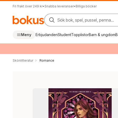
Fri frakt över 249 kr
•
Snabba leveranser
•
Billiga böcker
Sök bok, spel, pussel, penna...
Meny
Erbjudanden
Student
Topplistor
Barn & ungdom
B
Skönlitteratur
Romance