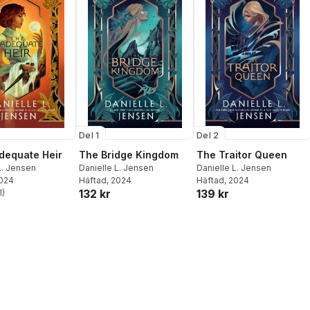
Del 1
Del 2
dequate Heir
The Bridge Kingdom
The Traitor Queen
L. Jensen
Danielle L. Jensen
Danielle L. Jensen
2024
Häftad
, 2024
Häftad
, 2024
132 kr
139 kr
1
)
stjärnor. Totalt antal röster: