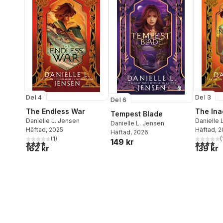
Del 4
Del 3
Del 6
The Endless War
The Ina
Tempest Blade
Danielle L. Jensen
Danielle 
Danielle L. Jensen
Häftad
, 2025
Häftad
, 
Häftad
, 2026
(
1
)
(
149 kr
4,0
utav 5 stjärnor. Totalt antal röster:
4,0
utav 5 
162 kr
139 kr