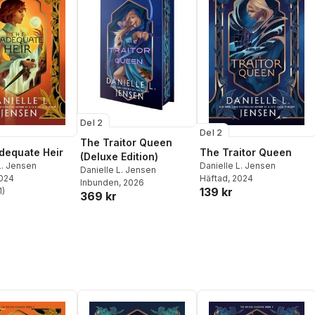
Del 2
Del 2
The Traitor Queen
dequate Heir
The Traitor Queen
(Deluxe Edition)
L. Jensen
Danielle L. Jensen
Danielle L. Jensen
2024
Häftad
, 2024
Inbunden
, 2026
139 kr
1
)
369 kr
stjärnor. Totalt antal röster: