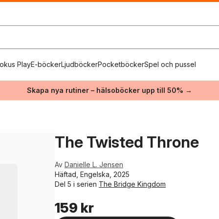
okus Play
E-böcker
Ljudböcker
Pocketböcker
Spel och pussel
Skapa nya rutiner – hälsoböcker upp till 50% →
The Twisted Throne
Av
Danielle L. Jensen
Häftad, Engelska, 2025
Del 5 i serien
The Bridge Kingdom
159 kr