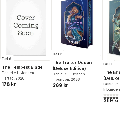
Del 2
Del 6
The Traitor Queen
Del 1
The Tempest Blade
(Deluxe Edition)
The Bridge K
Danielle L. Jensen
Danielle L. Jensen
(Deluxe Editio
Häftad
, 2026
Inbunden
, 2026
178 kr
Danielle L. Jense
369 kr
Inbunden
, 1900
(
1
)
5,0
utav 5 stjärnor.
369 kr