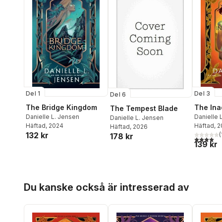
Del 1
Del 3
Del 6
The Bridge Kingdom
The Ina
The Tempest Blade
Danielle L. Jensen
Danielle 
Danielle L. Jensen
Häftad
, 2024
Häftad
, 
Häftad
, 2026
132 kr
(
178 kr
4,0
utav 5 
139 kr
Hoppa över listan
Du kanske också är intresserad av