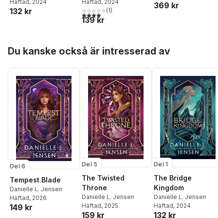
Häftad
, 2024
Häftad
, 2024
369 kr
132 kr
(
1
)
4,0
utav 5 stjärnor. Totalt antal röster:
139 kr
Hoppa över listan
Du kanske också är intresserad av
Del 5
Del 1
Del 6
The Twisted
The Bridge
Tempest Blade
Throne
Kingdom
Danielle L. Jensen
Danielle L. Jensen
Danielle L. Jensen
Häftad
, 2026
Häftad
, 2025
Häftad
, 2024
149 kr
159 kr
132 kr