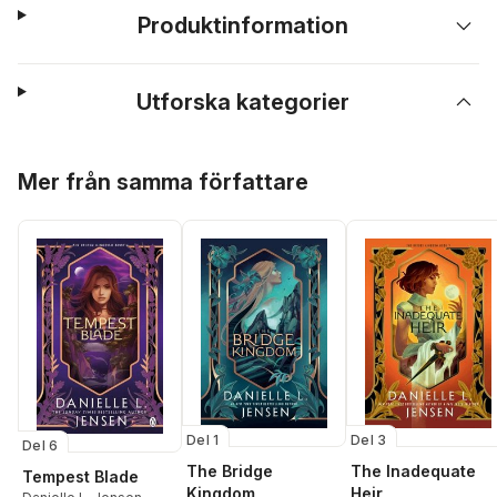
Produktinformation
Utforska kategorier
Hoppa över listan
Mer från samma författare
Del 1
Del 3
Del 6
The Bridge
The Inadequate
Tempest Blade
Kingdom
Heir