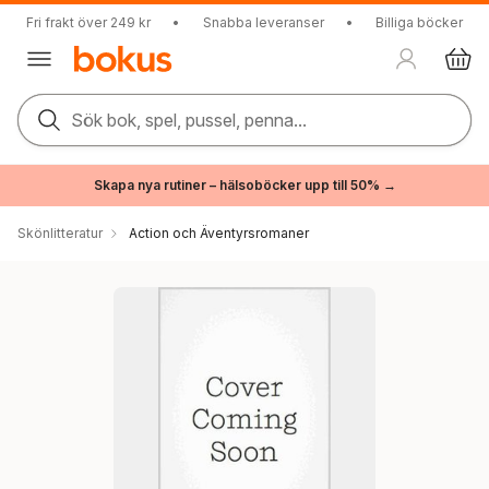
Fri frakt över 249 kr
•
Snabba leveranser
•
Billiga böcker
Sök bok, spel, pussel, penna...
Skapa nya rutiner – hälsoböcker upp till 50% →
Skönlitteratur
Action och Äventyrsromaner