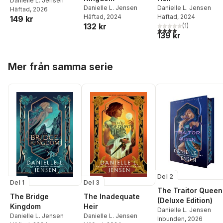
Danielle L. Jensen
Danielle L. Jensen
Danielle L. Jensen
Häftad
, 2026
Häftad
, 2024
Häftad
, 2024
149 kr
132 kr
(
1
)
4,0
utav 5 stjärnor. Tota
139 kr
Hoppa över listan
Mer från samma serie
Del 2
Del 1
Del 3
The Traitor Queen
The Bridge
The Inadequate
(Deluxe Edition)
Kingdom
Heir
Danielle L. Jensen
Danielle L. Jensen
Danielle L. Jensen
Inbunden
, 2026