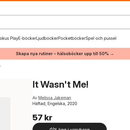
okus Play
E-böcker
Ljudböcker
Pocketböcker
Spel och pussel
Skapa nya rutiner – hälsoböcker upp till 50% →
r
It Wasn't Me!
Av
Melissa Jakeman
Häftad, Engelska, 2020
57 kr
Lägg i varukorg