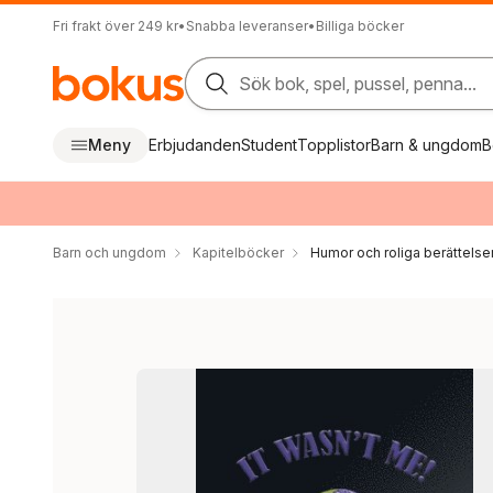
Fri frakt över 249 kr
•
Snabba leveranser
•
Billiga böcker
Sök bok, spel, pussel, penna...
Meny
Erbjudanden
Student
Topplistor
Barn & ungdom
B
Barn och ungdom
Kapitelböcker
Humor och roliga berättelse