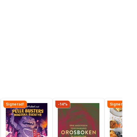
Signerad!
-14%
Signerad!