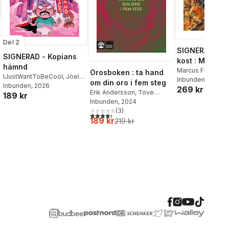
Del 2
SIGNERAD - M
SIGNERAD - Kopians
kost : Middag
hämnd
matlådor
Marcus Frank
Orosboken : ta hand
IJustWantToBeCool
,
Joel
Inbunden
, 2026
om din oro i fem steg
Adolphson
Inbunden
, 2026
,
Emil Ejdemo
269 kr
Erik Andersson
,
Tove
189 kr
Beer
,
Victor Beer
Wahlund
Inbunden
, 2024
(
3
)
4,3
utav 5 stjärnor. Totalt antal röster:
189 kr
219 kr