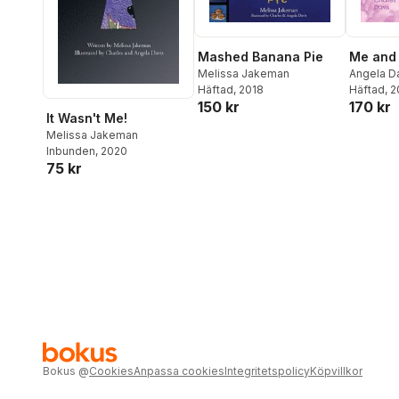
Mashed Banana Pie
Me and
Melissa Jakeman
Angela D
Häftad
, 2018
Häftad
, 
150 kr
170 kr
It Wasn't Me!
Melissa Jakeman
Inbunden
, 2020
75 kr
Bokus
@
Cookies
Anpassa cookies
Integritetspolicy
Köpvillkor