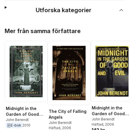
Utforska kategorier
Hoppa över listan
Mer från samma författare
Midnight in the
Midnight in the
The City of Falling
Garden of Good
Garden of Good
Angels
and Evil
John Berendt
and Evil
John Berendt
John Berendt
Häftad
, 2009
E-bok
2010
Häftad
, 2006