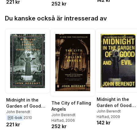
142 kr
221 kr
252 kr
Hoppa över listan
Du kanske också är intresserad av
Midnight in the
Midnight in the
The City of Falling
Garden of Good
Garden of Good
Angels
and Evil
John Berendt
and Evil
John Berendt
John Berendt
Häftad
, 2009
E-bok
2010
Häftad
, 2006
142 kr
221 kr
252 kr