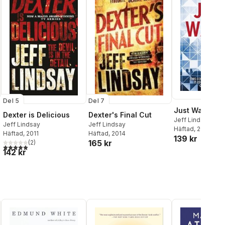
Del 7
Del 5
Just Watch M
Dexter's Final Cut
Dexter is Delicious
Jeff Lindsay
Jeff Lindsay
Jeff Lindsay
Häftad
, 2020
Häftad
, 2014
Häftad
, 2011
139 kr
al röster:
165 kr
(
2
)
5,0
utav 5 stjärnor. Totalt antal röster:
142 kr