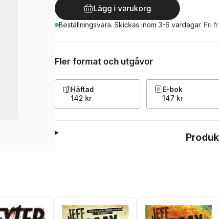
Lägg i varukorg
Beställningsvara.
Skickas
inom 3-6 vardagar
.
Fri f
Fler format och utgåvor
Häftad
E-bok
142 kr
147 kr
Produk