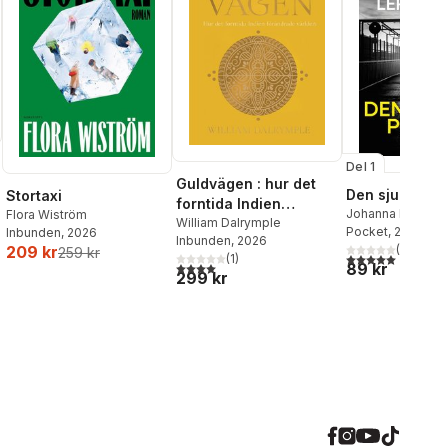
Del 1
Guldvägen : hur det
Den sjunde po
Stortaxi
forntida Indien
Johanna Bäckst
Flora Wiström
förändrade världen
William Dalrymple
Lerneby
Pocket
, 2026
Inbunden
, 2026
Inbunden
, 2026
(
1
)
209 kr
259 kr
5,0
utav 5 stjärnor.
(
1
)
4,0
utav 5 stjärnor. Totalt antal röster:
89 kr
299 kr