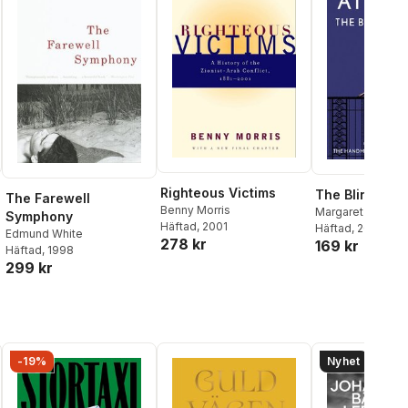
Righteous Victims
The Blind Ass
The Farewell
Benny Morris
Margaret Atwood
Symphony
Häftad
, 2001
Häftad
, 2001
Edmund White
278 kr
169 kr
Häftad
, 1998
299 kr
-19%
Nyhet