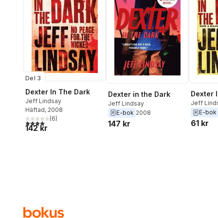
Del 3
Dexter In The Dark
Dexter 
Dexter in the Dark
Jeff Lindsay
Jeff Lind
Jeff Lindsay
Häftad
, 2008
E-bok
E-bok
2008
(
6
)
61 kr
4,0
utav 5 stjärnor. Totalt antal röster:
147 kr
142 kr