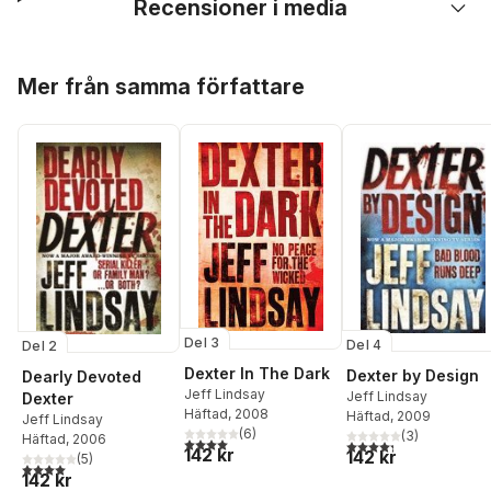
Recensioner i media
Hoppa över listan
Mer från samma författare
Del 3
Del 4
Del 2
Dexter In The Dark
Dexter by Design
Dearly Devoted
Jeff Lindsay
Jeff Lindsay
Dexter
Häftad
, 2008
Häftad
, 2009
Jeff Lindsay
(
6
)
(
3
)
Häftad
, 2006
4,0
utav 5 stjärnor. Totalt antal röster:
4,3
utav 5 stjärnor. Tota
142 kr
142 kr
(
5
)
4,0
utav 5 stjärnor. Totalt antal röster:
142 kr