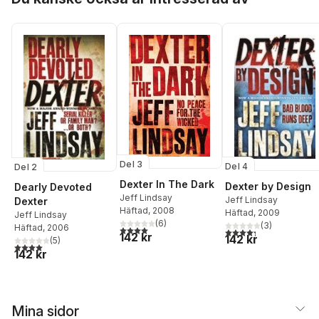
Del 3
Del 4
Del 2
Dexter In The Dark
Dexter by Design
Dearly Devoted
Jeff Lindsay
Jeff Lindsay
Dexter
Häftad
, 2008
Häftad
, 2009
Jeff Lindsay
(
6
)
(
3
)
Häftad
, 2006
4,0
utav 5 stjärnor. Totalt antal röster:
4,3
utav 5 stjärnor. Tota
142 kr
142 kr
(
5
)
4,0
utav 5 stjärnor. Totalt antal röster:
142 kr
Mina sidor