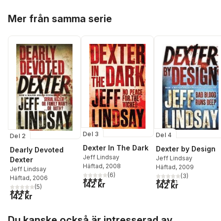
Hoppa över listan
Mer från samma serie
Del 3
Del 4
Del 2
Dexter In The Dark
Dexter by Design
Dearly Devoted
Jeff Lindsay
Jeff Lindsay
Dexter
Häftad
, 2008
Häftad
, 2009
Jeff Lindsay
(
6
)
(
3
)
Häftad
, 2006
4,0
utav 5 stjärnor. Totalt antal röster:
4,3
utav 5 stjärnor. Tota
142 kr
142 kr
(
5
)
4,0
utav 5 stjärnor. Totalt antal röster:
142 kr
Hoppa över listan
Du kanske också är intresserad av