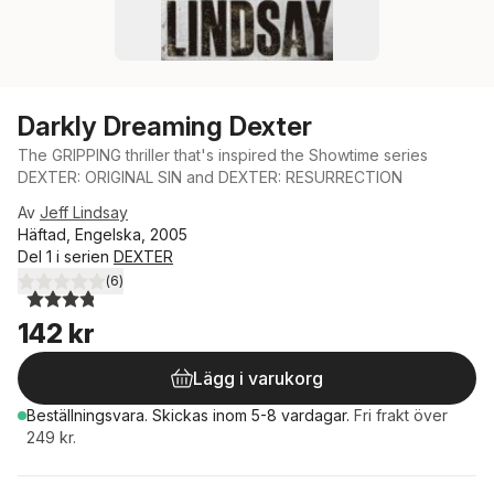
Darkly Dreaming Dexter
The GRIPPING thriller that's inspired the Showtime series
DEXTER: ORIGINAL SIN and DEXTER: RESURRECTION
Av
Jeff Lindsay
Häftad, Engelska, 2005
Del 1 i serien
DEXTER
(
6
)
3,8
utav 5 stjärnor. Totalt antal röster:
142 kr
Lägg i varukorg
Beställningsvara.
Skickas
inom 5-8 vardagar
.
Fri frakt över
249 kr.