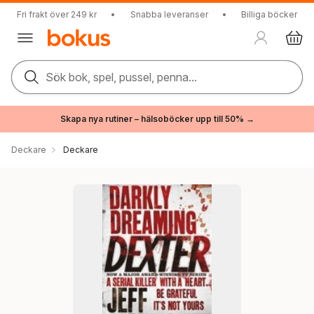
Fri frakt över 249 kr
•
Snabba leveranser
•
Billiga böcker
Sök bok, spel, pussel, penna...
Skapa nya rutiner – hälsoböcker upp till 50% →
Deckare
Deckare