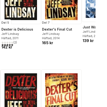
Del 7
Del 5
Just Watch M
Dexter's Final Cut
Dexter is Delicious
Jeff Lindsay
Jeff Lindsay
Jeff Lindsay
Häftad
, 2020
Häftad
, 2014
Häftad
, 2011
139 kr
al röster:
165 kr
(
2
)
5,0
utav 5 stjärnor. Totalt antal röster:
142 kr