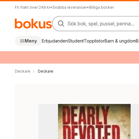
Fri frakt över 249 kr
•
Snabba leveranser
•
Billiga böcker
Sök bok, spel, pussel, penna...
Meny
Erbjudanden
Student
Topplistor
Barn & ungdom
B
Deckare
Deckare