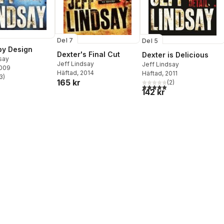
Del 7
Del 5
by Design
Dexter's Final Cut
Dexter is Delicious
say
Jeff Lindsay
Jeff Lindsay
2009
Häftad
, 2014
Häftad
, 2011
3
)
stjärnor. Totalt antal röster:
165 kr
(
2
)
5,0
utav 5 stjärnor. Totalt ant
142 kr