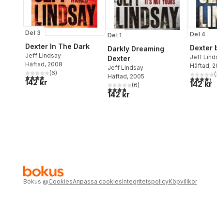
Del 3
Del 4
Del 1
Dexter In The Dark
Dexter 
Darkly Dreaming
Jeff Lindsay
Jeff Lind
Dexter
Häftad
, 2008
Häftad
, 
Jeff Lindsay
(
6
)
(
Häftad
, 2005
4,0
utav 5 stjärnor. Totalt antal röster:
4,3
utav 5 
142 kr
142 kr
(
6
)
3,8
utav 5 stjärnor. Totalt antal röster:
142 kr
Bokus
@
Cookies
Anpassa cookies
Integritetspolicy
Köpvillkor