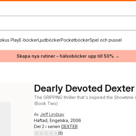
okus Play
E-böcker
Ljudböcker
Pocketböcker
Spel och pussel
Skapa nya rutiner – hälsoböcker upp till 50% →
Dearly Devoted Dexter
The GRIPPING thriller that's inspired the Showt
(Book Two)
Av
Jeff Lindsay
Häftad, Engelska, 2006
Del 2 i serien
DEXTER
(
5
)
4,0
utav 5 stjärnor. Totalt antal röster: