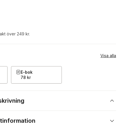
rakt över 249 kr.
Visa alla
E-bok
78 kr
skrivning
tinformation