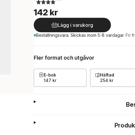
142 kr
Lägg i varukorg
Beställningsvara.
Skickas
inom 5-8 vardagar
.
Fri f
Fler format och utgåvor
E-bok
Häftad
147 kr
254 kr
Be
Produk