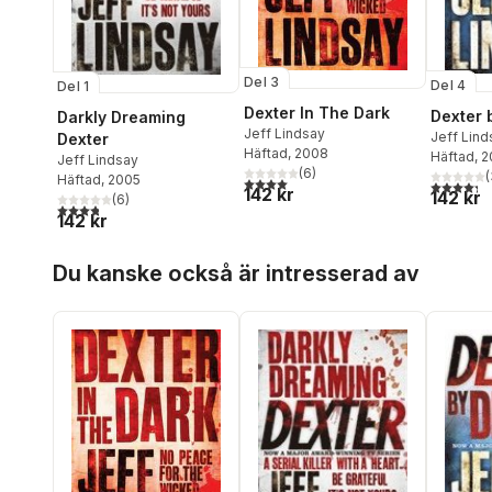
Del 3
Del 4
Del 1
Dexter In The Dark
Dexter 
Darkly Dreaming
Jeff Lindsay
Jeff Lind
Dexter
Häftad
, 2008
Häftad
, 
Jeff Lindsay
(
6
)
(
Häftad
, 2005
4,0
utav 5 stjärnor. Totalt antal röster:
4,3
utav 5 
142 kr
142 kr
(
6
)
3,8
utav 5 stjärnor. Totalt antal röster:
142 kr
Hoppa över listan
Du kanske också är intresserad av