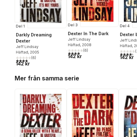
Del 3
Del 4
Del 1
Dexter In The Dark
Dexter 
Darkly Dreaming
Jeff Lindsay
Jeff Lind
Dexter
Häftad
, 2008
Häftad
, 
Jeff Lindsay
(
6
)
(
Häftad
, 2005
4,0
utav 5 stjärnor. Totalt antal röster:
4,3
utav 5 
142 kr
142 kr
(
6
)
3,8
utav 5 stjärnor. Totalt antal röster:
142 kr
Hoppa över listan
Mer från samma serie