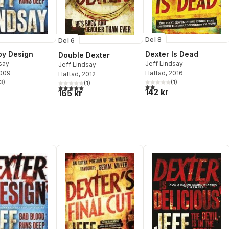
Del 8
Del 6
Dexter Is Dead
by Design
Double Dexter
Jeff Lindsay
say
Jeff Lindsay
Häftad
, 2016
2009
Häftad
, 2012
(
1
)
3
)
(
1
)
2,0
utav 5 stjärnor. Totalt ant
stjärnor. Totalt antal röster:
5,0
utav 5 stjärnor. Totalt antal röster:
142 kr
165 kr