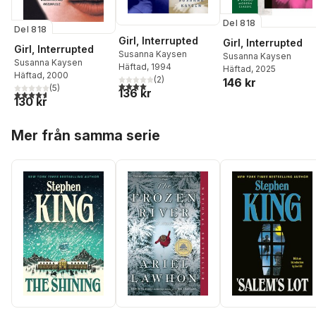
Del 818
Del 818
Girl, Interrupted
Girl, Interrupted
Girl, Interrupted
Susanna Kaysen
Susanna Kaysen
Susanna Kaysen
Häftad
, 1994
Häftad
, 2025
Häftad
, 2000
(
2
)
146 kr
4,0
utav 5 stjärnor. Totalt antal röster:
(
5
)
136 kr
4,6
utav 5 stjärnor. Totalt antal röster:
130 kr
Hoppa över listan
Mer från samma serie