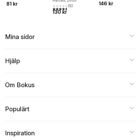
Häftad
, 2000
146 kr
81 kr
(
5
)
4,6
utav 5 stjärnor. Totalt antal röster:
130 kr
Mina sidor
Hjälp
Om Bokus
Populärt
Inspiration