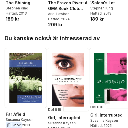
The Shining
'Salem's Lot
The Frozen River: A
Stephen King
Stephen King
GMA Book Club
Häftad
, 2013
Häftad
, 2013
Pick
Ariel Lawhon
189 kr
189 kr
Häftad
, 2024
209 kr
Hoppa över listan
Du kanske också är intresserad av
Del 818
Del 818
Far Afield
Girl, Interrupted
Girl, Interrupted
Susanna Kaysen
Susanna Kaysen
Susanna Kaysen
E-bok
2013
Häftad
, 2025