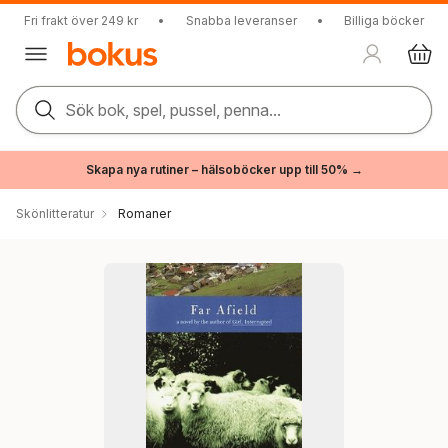
Fri frakt över 249 kr
•
Snabba leveranser
•
Billiga böcker
Sök bok, spel, pussel, penna...
Skapa nya rutiner – hälsoböcker upp till 50% →
Skönlitteratur
Romaner