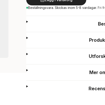
Beställningsvara.
Skickas
inom 5-8 vardagar
.
Fri f
Be
Produk
Utfors
Mer om
Recens