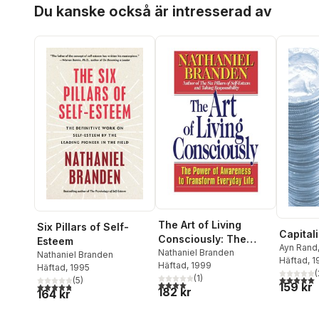
Hoppa över listan
Du kanske också är intresserad av
The Art of Living
Six Pillars of Self-
Capital
Consciously: The
Esteem
Ayn Rand
Power of Awareness
Nathaniel Branden
Nathaniel Branden
Branden
Häftad
, 
,
Häftad
, 1999
to Transform Everyday
Häftad
, 1995
Robert H
(
(
1
)
5,0
utav 5 
(
5
)
Life
4,0
utav 5 stjärnor. Totalt antal röster:
159 kr
4,8
utav 5 stjärnor. Totalt antal röster:
182 kr
164 kr