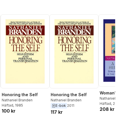
Woman's Self
Honoring the Self
Honoring the Self
Nathaniel Brande
Nathaniel Branden
Nathaniel Branden
Häftad
, 2012
Häftad
, 1985
E-bok
2011
208 kr
100 kr
117 kr
al röster: