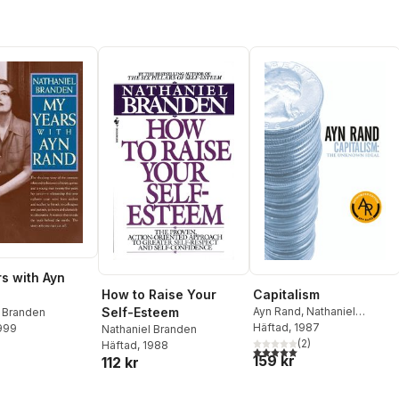
s with Ayn
How to Raise Your
Capitalism
Self-Esteem
Ayn Rand
,
Nathaniel
l Branden
Branden
Häftad
, 1987
,
Alan Greenspan
,
1999
Nathaniel Branden
Robert Hessen
(
2
)
Häftad
, 1988
5,0
utav 5 stjärnor. Totalt ant
159 kr
112 kr