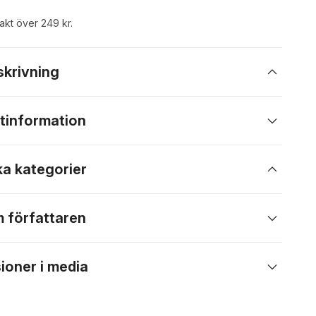
rakt över 249 kr.
skrivning
tinformation
ka kategorier
 författaren
ioner i media