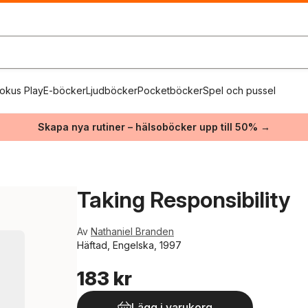
okus Play
E-böcker
Ljudböcker
Pocketböcker
Spel och pussel
Skapa nya rutiner – hälsoböcker upp till 50% →
Taking Responsibility
Av
Nathaniel Branden
Häftad, Engelska, 1997
183 kr
Lägg i varukorg