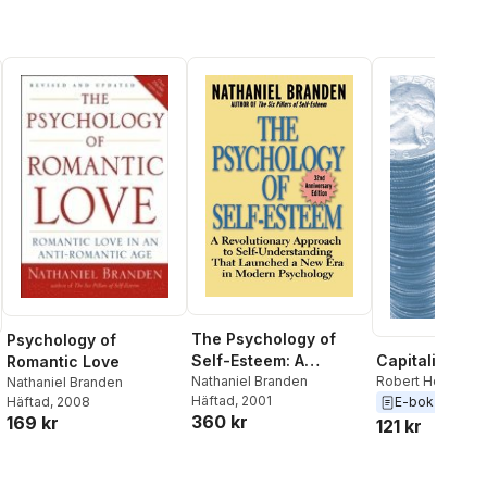
The Psychology of
Psychology of
Self-Esteem: A
Capitalism
Romantic Love
Revolutionary
Nathaniel Branden
Robert Hessen
,
A
Nathaniel Branden
Häftad
, 2001
Greenspan
,
Natha
Häftad
, 2008
E-bok
1986
Approach to Self-
360 kr
169 kr
Branden
,
Ayn Ra
121 kr
Understanding That
al röster:
Launched a New Era
in Modern Psychology