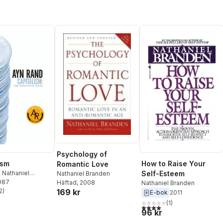
Psychology of
ism
How to Raise Your
Romantic Love
,
Nathaniel
Self-Esteem
Nathaniel Branden
1987
Alan Greenspan
,
Häftad
, 2008
Nathaniel Branden
essen
2
)
169 kr
E-bok
2011
stjärnor. Totalt antal röster:
(
1
)
4,0
utav 5 stjärnor. Totalt ant
96 kr