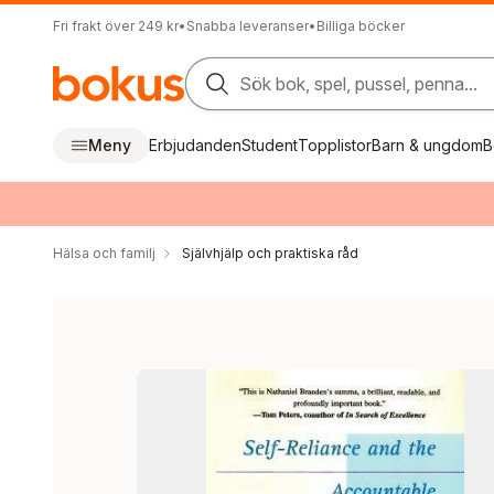
Fri frakt över 249 kr
•
Snabba leveranser
•
Billiga böcker
Sök bok, spel, pussel, penna...
Meny
Erbjudanden
Student
Topplistor
Barn & ungdom
B
Hälsa och familj
Självhjälp och praktiska råd