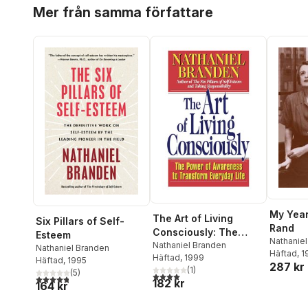
Hoppa över listan
Mer från samma författare
My Year
The Art of Living
Six Pillars of Self-
Rand
Consciously: The
Esteem
Nathanie
Power of Awareness
Nathaniel Branden
Nathaniel Branden
Häftad
, 
Häftad
, 1999
to Transform Everyday
Häftad
, 1995
287 kr
(
1
)
(
5
)
Life
4,0
utav 5 stjärnor. Totalt antal röster:
4,8
utav 5 stjärnor. Totalt antal röster:
182 kr
164 kr