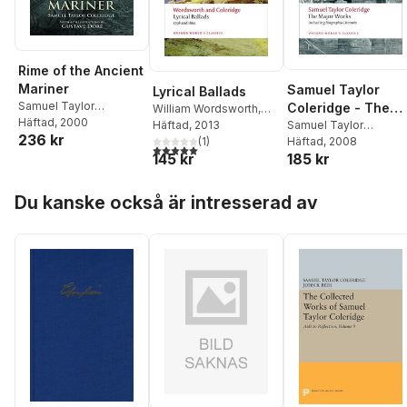
Rime of the Ancient
Mariner
Samuel Taylor
Lyrical Ballads
Samuel Taylor
Coleridge - The
William Wordsworth
,
Coleridge
Häftad
, 2000
Samuel Taylor
Häftad
, 2013
Major Works
Samuel Taylor
236 kr
Coleridge
(
1
,
)
Fiona
Coleridge
Häftad
, 2008
,
H. J.
5,0
utav 5 stjärnor. Totalt antal röster:
145 kr
185 kr
Stafford
Jackson
Hoppa över listan
Du kanske också är intresserad av