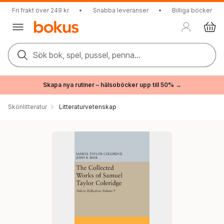
Fri frakt över 249 kr
•
Snabba leveranser
•
Billiga böcker
Sök bok, spel, pussel, penna...
Skapa nya rutiner – hälsoböcker upp till 50% →
Skönlitteratur
Litteraturvetenskap