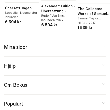
Alexander: Edition -
Übersetzungen
The Collected
Übersetzung -
Sebastian Neumeister
Works of Samuel
Kommentar
Rudolf Von Ems
,
Inbunden
Taylor Coleridge,
Samuel Taylor
Elisabeth Lienert
Inbunden
, 2027
6 594 kr
Coleridge
Häftad
, 2017
,
John Beer
Volume 9: Aids to
6 594 kr
1 539 kr
Reflection
Mina sidor
Hjälp
Om Bokus
Populärt