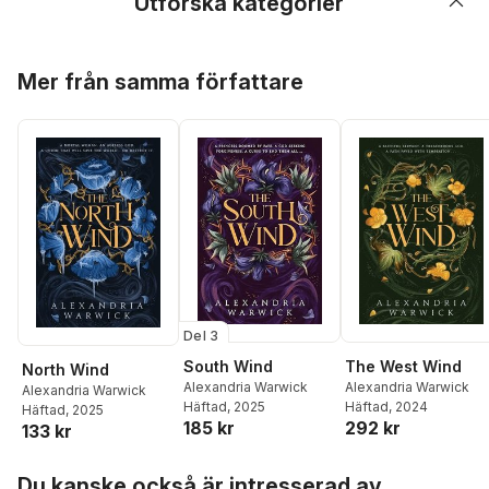
Utforska kategorier
Hoppa över listan
Mer från samma författare
Del 3
South Wind
The West Wind
North Wind
Alexandria Warwick
Alexandria Warwick
Alexandria Warwick
Häftad
, 2025
Häftad
, 2024
Häftad
, 2025
185 kr
292 kr
133 kr
Hoppa över listan
Du kanske också är intresserad av