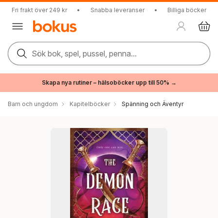
Fri frakt över 249 kr
•
Snabba leveranser
•
Billiga böcker
Sök bok, spel, pussel, penna...
Skapa nya rutiner – hälsoböcker upp till 50% →
Barn och ungdom
Kapitelböcker
Spänning och Äventyr