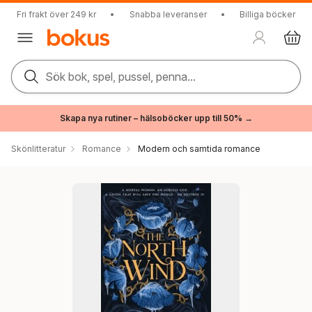
Fri frakt över 249 kr
•
Snabba leveranser
•
Billiga böcker
Sök bok, spel, pussel, penna...
Skapa nya rutiner – hälsoböcker upp till 50% →
Skönlitteratur
Romance
Modern och samtida romance