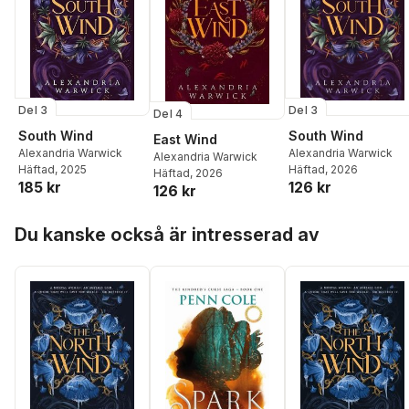
Del 3
Del 3
Del 4
South Wind
South Wind
East Wind
Alexandria Warwick
Alexandria Warwick
Alexandria Warwick
Häftad
, 2025
Häftad
, 2026
Häftad
, 2026
185 kr
126 kr
126 kr
Hoppa över listan
Du kanske också är intresserad av