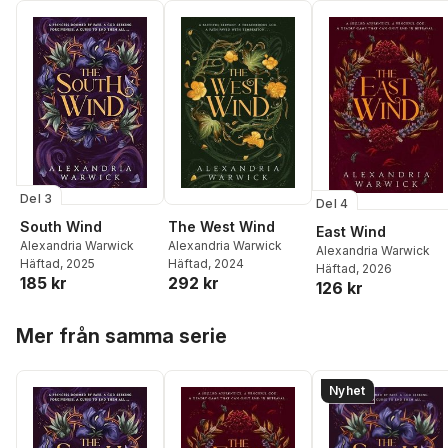
Del 3
Del 4
South Wind
The West Wind
East Wind
Alexandria Warwick
Alexandria Warwick
Alexandria Warwick
Häftad
, 2025
Häftad
, 2024
Häftad
, 2026
185 kr
292 kr
126 kr
Hoppa över listan
Mer från samma serie
Nyhet