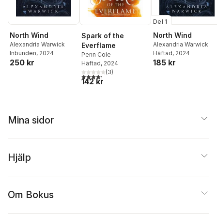
Del 1
North Wind
North Wind
Spark of the
Alexandria Warwick
Alexandria Warwick
Everflame
Inbunden
, 2024
Häftad
, 2024
Penn Cole
250 kr
185 kr
Häftad
, 2024
(
3
)
4,3
utav 5 stjärnor. Totalt antal röster:
142 kr
Mina sidor
Hjälp
Om Bokus