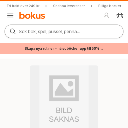
Fri frakt över 249 kr
•
Snabba leveranser
•
Billiga böcker
Sök bok, spel, pussel, penna...
Skapa nya rutiner – hälsoböcker upp till 50% →