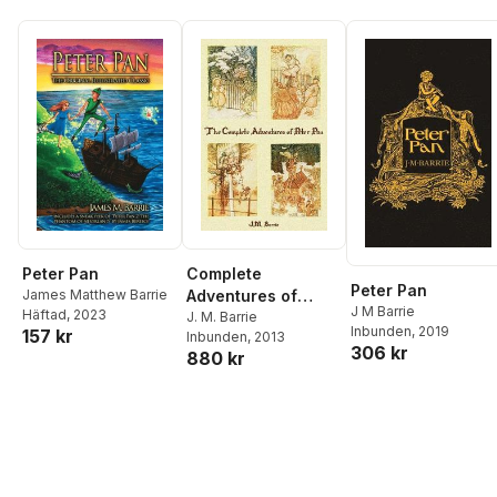
Complete
Peter Pan
Peter Pan
Adventures of
James Matthew Barrie
J M Barrie
Häftad
, 2023
Peter Pan
J. M. Barrie
Inbunden
, 2019
157 kr
Inbunden
, 2013
(complete and
306 kr
880 kr
Unabridged)
Includes