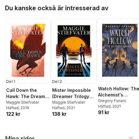
Hoppa över listan
Du kanske också är intresserad av
Del 1
Del 2
Watch Hollow: Th
Call Down the
Mister Impossible
Alchemist's
Hawk: The Dreamer
(Dreamer Trilogy
Shadow
Gregory Funaro
Trilogy #1
Maggie Stiefvater
#2)
Maggie Stiefvater
Häftad
, 2021
Häftad
, 2019
Häftad
, 2021
91 kr
122 kr
138 kr
Mina sidor