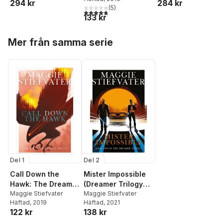
294 kr
284 kr
(
5
)
4,8
utav 5 stjärnor. Totalt antal röster:
133 kr
Hoppa över listan
Mer från samma serie
Del 1
Del 2
Call Down the
Mister Impossible
Hawk: The Dreamer
(Dreamer Trilogy
Trilogy #1
Maggie Stiefvater
#2)
Maggie Stiefvater
Häftad
, 2019
Häftad
, 2021
122 kr
138 kr