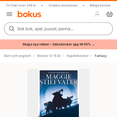
Fri frakt över 249 kr
•
Snabba leveranser
•
Billiga böcker
Sök bok, spel, pussel, penna...
Skapa nya rutiner – hälsoböcker upp till 50% →
Barn och ungdom
Böcker 12-15 år
Kapitelböcker
Fantasy