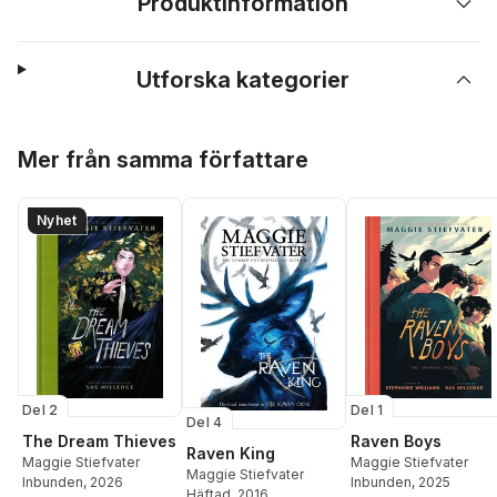
Produktinformation
Utforska kategorier
Hoppa över listan
Mer från samma författare
Nyhet
Del 2
Del 1
Del 4
The Dream Thieves
Raven Boys
Raven King
Maggie Stiefvater
Maggie Stiefvater
Maggie Stiefvater
Inbunden
, 2026
Inbunden
, 2025
Häftad
, 2016