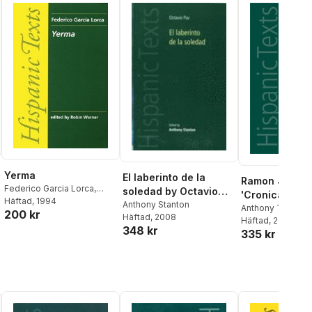
Yerma
El laberinto de la
Ramon J. Send
Federico Garcia Lorca
,
soledad by Octavio
'Cronica del a
Rebecca Warner
Häftad
, 1994
Paz
Anthony Stanton
Anthony Trippett
200 kr
Häftad
, 2008
Häftad
, 2013
348 kr
335 kr