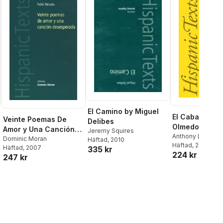
El Camino by Miguel
El Caballero d
Veinte Poemas De
Delibes
Olmedo by Lo
Amor y Una Canción
Jeremy Squires
Vega Carpio
Anthony Lappin
Desesperada
Dominic Moran
Häftad
, 2010
Häftad
, 2006
Häftad
, 2007
335 kr
224 kr
247 kr