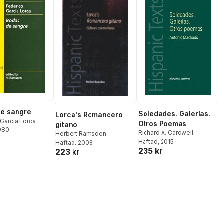
e sangre
Soledades. Galerías.
Lorca's Romancero
Garcia Lorca
Otros Poemas
gitano
1980
Richard A. Cardwell
Herbert Ramsden
Häftad
, 2015
Häftad
, 2008
235 kr
223 kr