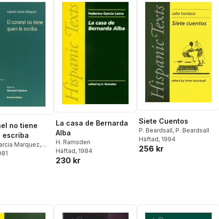
Siete Cuentos
La casa de Bernarda
el no tiene
P. Beardsall
,
P. Beardsall
Alba
e escriba
Häftad
, 1994
H. Ramsden
Garcia Marquez
,
256 kr
Häftad
, 1984
Pontiero
981
230 kr