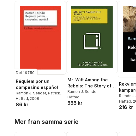
Del 19750
Mr. Witt Among the
Réquiem por un
Rekviem
Rebels: The Story of a
campesino español
kampar
Reluctant
Ramon J. Sender
Ramón J. Sender
,
Patrick
Ramón J 
Häftad
Revolutionist in the
Saulheimer
Häftad
, 2008
,
Rosamna
Häftad
, 
555 kr
Days of Victoria
86 kr
Pardellas Velay
216 kr
Hoppa över listan
Mer från samma serie