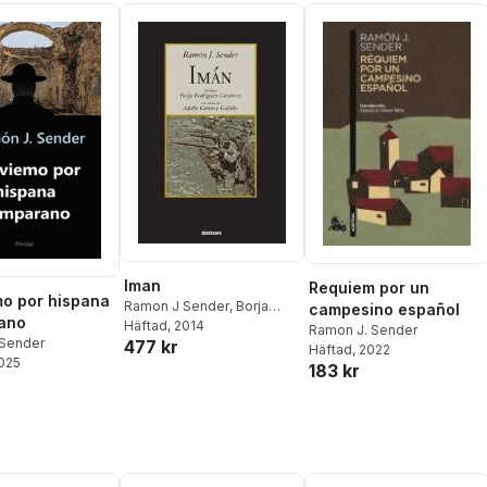
Iman
Requiem por un
o por hispana
Ramon J Sender
,
Borja
campesino español
ano
Rodriguez Gutierrez
Häftad
, 2014
Ramon J. Sender
Sender
477 kr
Häftad
, 2022
2025
183 kr