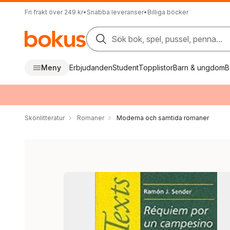
Fri frakt över 249 kr
•
Snabba leveranser
•
Billiga böcker
Sök bok, spel, pussel, penna...
Meny
Erbjudanden
Student
Topplistor
Barn & ungdom
B
Skönlitteratur
Romaner
Moderna och samtida romaner