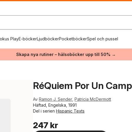
okus Play
E-böcker
Ljudböcker
Pocketböcker
Spel och pussel
Skapa nya rutiner – hälsoböcker upp till 50% →
RéQuiem Por Un Camp
Av
Ramon J. Sender
,
Patricia McDermott
Häftad, Engelska, 1991
Del i serien
Hispanic Texts
247 kr