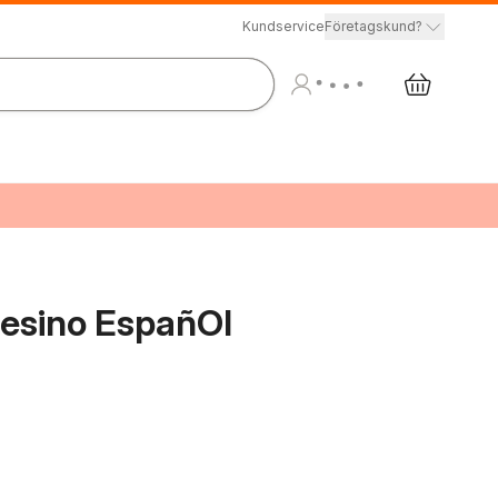
Kundservice
Företagskund?
esino EspañOl