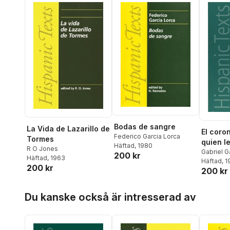
Bodas de sangre
La Vida de Lazarillo de
El coron
Federico Garcia Lorca
Tormes
quien l
Häftad
, 1980
R O Jones
Gabriel 
200 kr
Häftad
, 1963
Giovanni 
Häftad
, 1
200 kr
200 kr
Hoppa över listan
Du kanske också är intresserad av