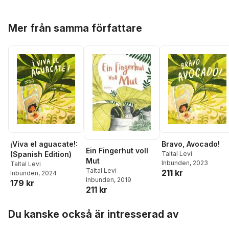
Hoppa över listan
Mer från samma författare
Bravo, Avocado!
¡Viva el aguacate!:
Ein Fingerhut voll
Taltal Levi
(Spanish Edition)
Mut
Inbunden
, 2023
Taltal Levi
Taltal Levi
211 kr
Inbunden
, 2024
Inbunden
, 2019
179 kr
211 kr
Hoppa över listan
Du kanske också är intresserad av