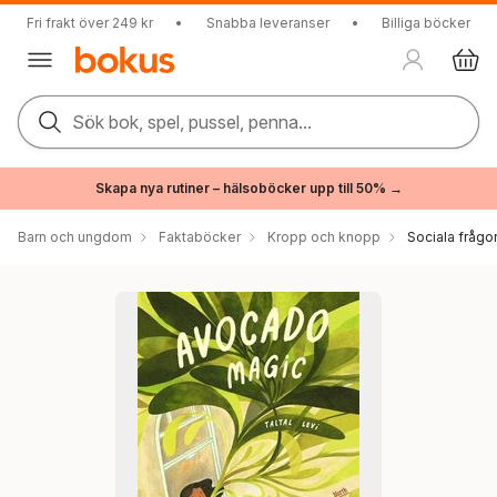
Fri frakt över 249 kr
•
Snabba leveranser
•
Billiga böcker
Sök bok, spel, pussel, penna...
Skapa nya rutiner – hälsoböcker upp till 50% →
Barn och ungdom
Faktaböcker
Kropp och knopp
Sociala frågo