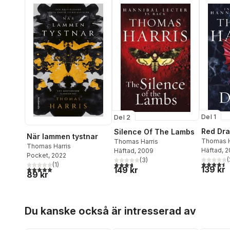
Del 1
Del 2
Red Dr
Silence Of The Lambs
När lammen tystnar
Thomas H
Thomas Harris
Thomas Harris
Häftad
, 
Häftad
, 2009
Pocket
, 2022
(
(
3
)
4,5
utav 5 
3,7
utav 5 stjärnor. Totalt antal röster:
(
1
)
139 kr
5,0
utav 5 stjärnor. Totalt antal röster:
149 kr
89 kr
Hoppa över listan
Du kanske också är intresserad av