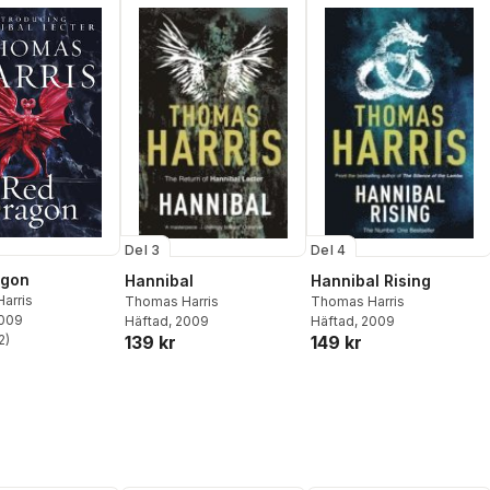
Del 3
Del 4
agon
Hannibal
Hannibal Rising
arris
Thomas Harris
Thomas Harris
2009
Häftad
, 2009
Häftad
, 2009
139 kr
149 kr
2
)
stjärnor. Totalt antal röster: