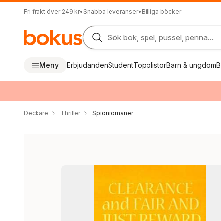
Fri frakt över 249 kr
•
Snabba leveranser
•
Billiga böcker
Sök bok, spel, pussel, penna...
Meny
Erbjudanden
Student
Topplistor
Barn & ungdom
B
Deckare
Thriller
Spionromaner