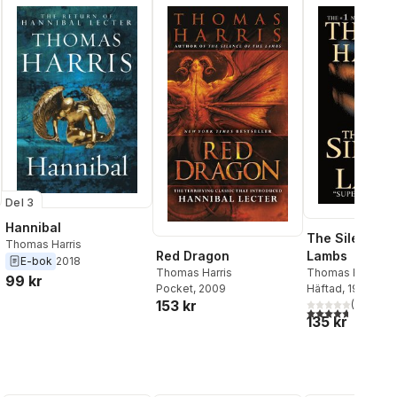
Del 3
Hannibal
The Silence o
Thomas Harris
Lambs
Red Dragon
E-bok
2018
Thomas Harris
Thomas Harris
99 kr
Häftad
, 1991
Pocket
, 2009
153 kr
(
3
)
4,7
utav 5 stjärnor
135 kr