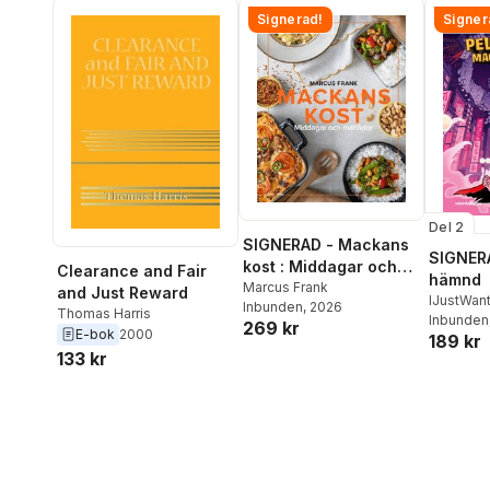
Signerad!
Signer
Del 2
SIGNERAD - Mackans
SIGNERA
kost : Middagar och
Clearance and Fair
hämnd
matlådor
Marcus Frank
and Just Reward
IJustWan
Inbunden
, 2026
Thomas Harris
Adolphs
Inbunden
269 kr
E-bok
2000
189 kr
Beer
,
Vic
133 kr