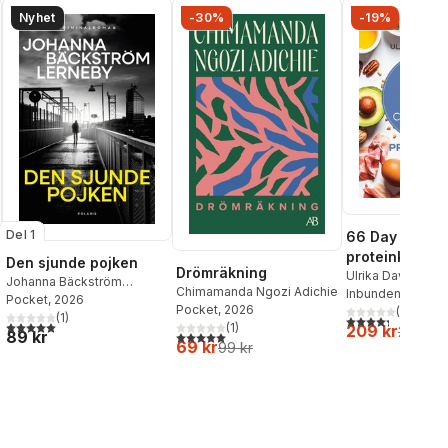
Nyhet
-30%
-19%
Del 1
66 Day Chall
proteinkost
Den sjunde pojken
Drömräkning
Ulrika Davidsson
Johanna Bäckström
Chimamanda Ngozi Adichie
Inbunden
, 2025
Lerneby
Pocket
, 2026
Pocket
, 2026
(
29
)
(
1
)
4,3
utav 5 stjärnor
5,0
utav 5 stjärnor. Totalt antal röster:
(
1
)
209 kr
259 kr
al röster:
89 kr
5,0
utav 5 stjärnor. Totalt antal röster:
69 kr
99 kr