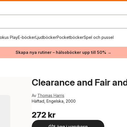
okus Play
E-böcker
Ljudböcker
Pocketböcker
Spel och pussel
Skapa nya rutiner – hälsoböcker upp till 50% →
Clearance and Fair an
Av
Thomas Harris
Häftad, Engelska, 2000
272 kr
Lägg i varukorg