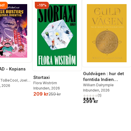
ad!
-19%
D - Kopians
Guldvägen : hur det
Stortaxi
forntida Indien
tToBeCool
,
Joel
Flora Wiström
förändrade världen
William Dalrymple
on
, 2026
,
Emil Ejdemo
Inbunden
, 2026
Inbunden
, 2026
tor Beer
209 kr
259 kr
(
1
)
4,0
utav 5 stjärnor. Totalt ant
299 kr