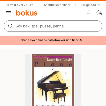
Fri frakt över 249 kr
•
Snabba leveranser
•
Billiga böcker
Sök bok, spel, pussel, penna...
Skapa nya rutiner – hälsoböcker upp till 50% →