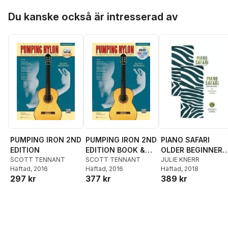
Hoppa över listan
Du kanske också är intresserad av
PUMPING IRON 2ND
PUMPING IRON 2ND
PIANO SAFARI
EDITION
EDITION BOOK &
OLDER BEGINNER
SCOTT TENNANT
DVD
SCOTT TENNANT
PACK 2
JULIE KNERR
Häftad
, 2016
Häftad
, 2016
Häftad
, 2018
297 kr
377 kr
389 kr